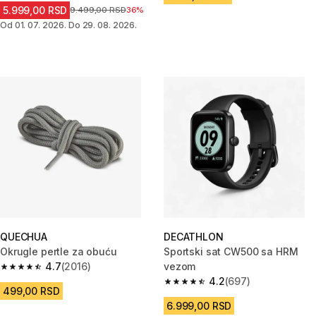
5.999,00 RSD
Cena pre sniženja
9.499,00 RSD
36%
Od 01. 07. 2026. Do 29. 08. 2026.
QUECHUA
DECATHLON
Okrugle pertle za obuću
Sportski sat CW500 sa HRM
4.7
(2016)
vezom
4.7 od 5 zvezdica from 2016 Recenzije
4.2
(697)
4.2 od 5 zvezdica from 697 Rec
499,00 RSD
6.999,00 RSD