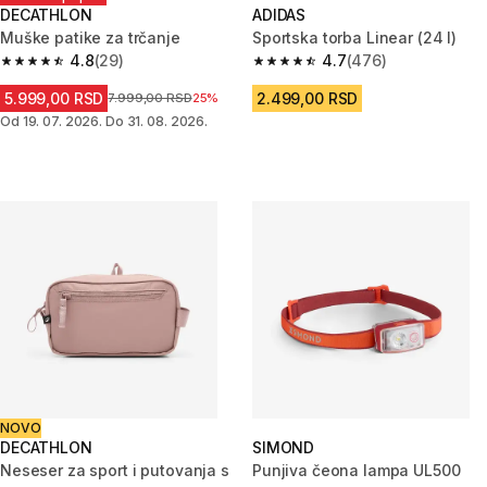
DECATHLON
ADIDAS
Muške patike za trčanje
Sportska torba Linear (24 l)
4.8
(29)
4.7
(476)
4.8 od 5 zvezdica from 29 Recenzije
4.7 od 5 zvezdica from 476 Re
5.999,00 RSD
2.499,00 RSD
Cena pre sniženja
7.999,00 RSD
25%
Od 19. 07. 2026. Do 31. 08. 2026.
NOVO
DECATHLON
SIMOND
Neseser za sport i putovanja s
Punjiva čeona lampa UL500