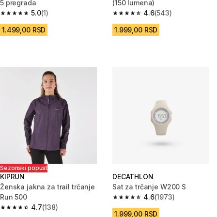
5 pregrada
(150 lumena)
5.0
(1)
4.6
(543)
5.0 od 5 zvezdica from 1 Recenzije
4.6 od 5 zvezdica from 543 Rec
1.499,00 RSD
1.999,00 RSD
Sezonski popust
KIPRUN
DECATHLON
Ženska jakna za trail trčanje
Sat za trčanje W200 S
Run 500
4.6
(1973)
4.6 od 5 zvezdica from 1973 Re
4.7
(138)
4.7 od 5 zvezdica from 138 Recenzije
1.999,00 RSD