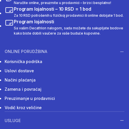
Naručite online, preuzmite u prodavnici – brzo i besplatno!
Program lojalnosti – 10 RSD = 1 bod
Za 10 RSD potrošenih u fizičkoj prodavnici ili online dobijate 1 bod.
Program lojalnosti
Sa vašim Decathlon nalogom, sada možete da sakupljate bodove
kako biste dobili vaučere za vaše buduće kupovine.
ONLINE PORUDŽBINA
Korisnička podrška
Uslovi dostave
Načini plaćanja
Zamena i povraćaj
Preuzimanje u prodavnici
Vodič kroz veličine
USLUGE