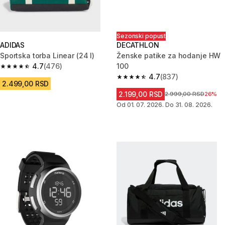
Sezonski popust
ADIDAS
DECATHLON
Sportska torba Linear (24 l)
Ženske patike za hodanje HW
4.7
(476)
100
4.7 od 5 zvezdica from 476 Recenzije
4.7
(837)
4.7 od 5 zvezdica from 837 Rec
2.499,00 RSD
2.199,00 RSD
Cena pre sniženja
2.999,00 RSD
26%
Od 01. 07. 2026. Do 31. 08. 2026.