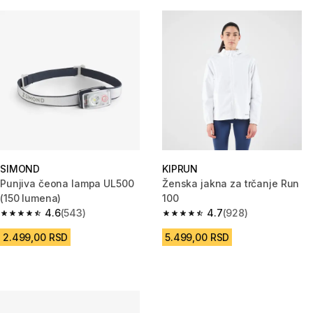
SIMOND
KIPRUN
Punjiva čeona lampa UL500
Ženska jakna za trčanje Run
(150 lumena)
100
4.6
(543)
4.7
(928)
4.6 od 5 zvezdica from 543 Recenzije
4.7 od 5 zvezdica from 928 Rec
2.499,00 RSD
5.499,00 RSD