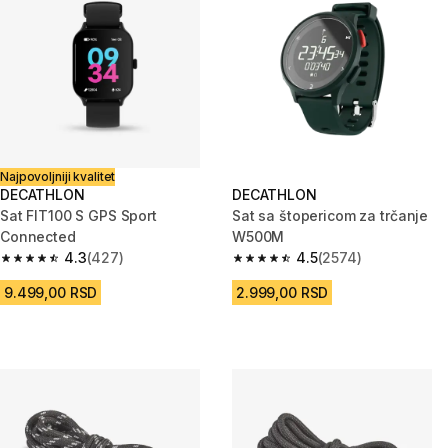
Najpovoljniji kvalitet
DECATHLON
DECATHLON
Sat FIT100 S GPS Sport
Sat sa štopericom za trčanje
Connected
W500M
4.3
(427)
4.5
(2574)
4.3 od 5 zvezdica from 427 Recenzije
4.5 od 5 zvezdica from 2574 Re
9.499,00 RSD
2.999,00 RSD