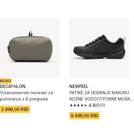
NOVO
DECATHLON
NEWFEEL
Višenamenski neseser za
PATIKE ZA HODANJE NAKURU
putovanja s 8 pregrada
KOŽNE VODOOTPORNE MUŠKE
- CRNE
4.6
(601)
4.6 od 5 zvezdica from 601 Rec
2.999,00 RSD
9.499,00 RSD