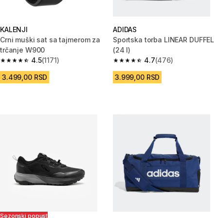
KALENJI
ADIDAS
Crni muški sat sa tajmerom za
Sportska torba LINEAR DUFFEL
trčanje W900
(24 l)
4.5
(1171)
4.7
(476)
4.5 od 5 zvezdica from 1171 Recenzije
4.7 od 5 zvezdica from 476 Re
3.499,00 RSD
3.999,00 RSD
Sezonski popust