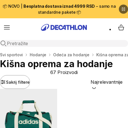
📦 NOVO |
Besplatna dostava iznad 4999 RSD
– samo na
standardne pakete 📦
Menu
My 
Open search
Početna stranica
Svi sportovi
Hodanje
Odeća za hodanje
Kišna oprema z
Kišna oprema za hodanje
67 Proizvodi
Sakrij filtere
Sortiraj po:
(option