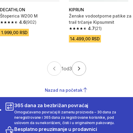
DECATHLON
KIPRUN
Štoperica W200 M
Ženske vodootporne patike za
4.6
(902)
trail trčanje Kipsummit
4.6 od 5 zvezdica from 902 Recenzije
4.7
(21)
4.7 od 5 zvezdica from 21 Rece
1.999,00 RSD
14.499,00 RSD
1
od
3
Nazad na početak
365 dana za bezbrižan povraćaj
Omogućavamo povraćaj ili zamenu proizvoda – 30 dana za
neregistrovane i 365 dana za registrovane korisnike, pod
uslovom da su nekorišćeni, čisti i u originalnom pakovanju.
Besplatno preuzimanje u prodavnici