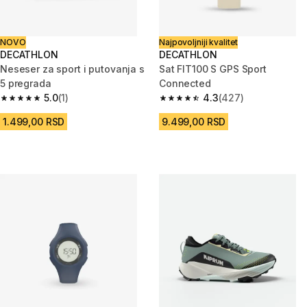
NOVO
Najpovoljniji kvalitet
DECATHLON
DECATHLON
Neseser za sport i putovanja s
Sat FIT100 S GPS Sport
5 pregrada
Connected
5.0
(1)
4.3
(427)
5.0 od 5 zvezdica from 1 Recenzije
4.3 od 5 zvezdica from 427 Re
1.499,00 RSD
9.499,00 RSD