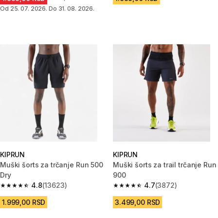
Od 25. 07. 2026. Do 31. 08. 2026.
KIPRUN
KIPRUN
Muški šorts za trčanje Run 500
Muški šorts za trail trčanje Run
Dry
900
4.8
(13623)
4.7
(3872)
4.8 od 5 zvezdica from 13623 Recenzije
4.7 od 5 zvezdica from 3872 R
1.999,00 RSD
3.499,00 RSD