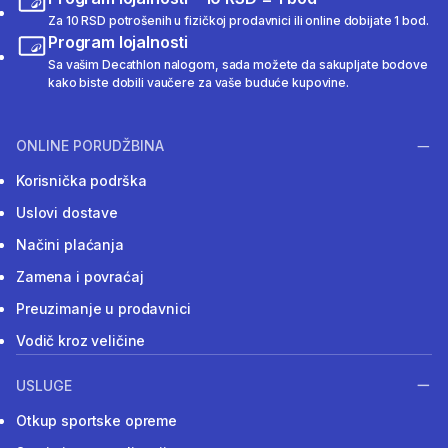
Za 10 RSD potrošenih u fizičkoj prodavnici ili online dobijate 1 bod.
Program lojalnosti
Sa vašim Decathlon nalogom, sada možete da sakupljate bodove
kako biste dobili vaučere za vaše buduće kupovine.
ONLINE PORUDŽBINA
Korisnička podrška
Uslovi dostave
Načini plaćanja
Zamena i povraćaj
Preuzimanje u prodavnici
Vodič kroz veličine
USLUGE
Otkup sportske opreme