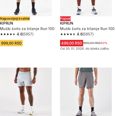
Najpovoljniji kvalitet
Popust
KIPRUN
KIPRUN
Muški šorts za trčanje Run 100
Muški šorts za trčanje Run 100
4.6
(5657)
4.6
(5657)
4.6 od 5 zvezdica from 5657 Recenzije
4.6 od 5 zvezdica from 5657 Re
999,00 RSD
499,00 RSD
Cena pre sniženja
999,00 RSD
50%
Od 30. 01. 2026. do isteka zaliha