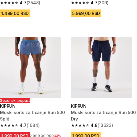
4.7
(2548)
Ultra x Rheon
4.7
(209)
4.7 od 5 zvezdica from 2548 Recenzije
4.7 od 5 zvezdica from 209 Rec
1.499,00 RSD
5.999,00 RSD
Sezonski popust
KIPRUN
KIPRUN
Muški šorts za trčanje Run 500
Muški šorts za trčanje Run 500
Split
Dry
4.7
(1684)
4.8
(13623)
4.7 od 5 zvezdica from 1684 Recenzije
4.8 od 5 zvezdica from 13623 
1.999,00 RSD
1.999,00 RSD
Cena pre sniženja
2.999,00 RSD
33%