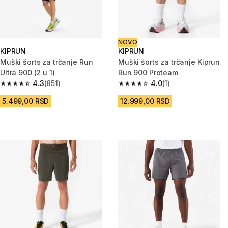
NOVO
KIPRUN
KIPRUN
Muški šorts za trčanje Run
Muški šorts za trčanje Kiprun
Ultra 900 (2 u 1)
Run 900 Proteam
4.3
(851)
4.0
(1)
4.3 od 5 zvezdica from 851 Recenzije
4.0 od 5 zvezdica from 1 Recen
5.499,00 RSD
12.999,00 RSD