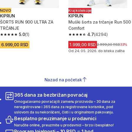
NOVO
Kraj kolekcije
KIPRUN
KIPRUN
ŠORTS RUN 900 ULTRA ZA
Muški šorts za trčanje Run 500
TRČANJE
Comfort
5.0
(1)
4.7
(4294)
5.0 od 5 zvezdica from 1 Recenzije
4.7 od 5 zvezdica from 4294 R
6.999,00 RSD
1.999,00 RSD
Cena pre sniženja
2.999,00 RSD
33%
Od 24. 05. 2026. do isteka zaliha
Nazad na početak
365 dana za bezbrižan povraćaj
Omogućavamo povraćaj ili zamenu proizvoda – 30 dana za
neregistrovane i 365 dana za registrovane korisnike, pod
uslovom da su nekorišćeni, čisti i u originalnom pakovanju.
Besplatno preuzimanje u prodavnici
Naručite online, preuzmite u prodavnici – brzo i besplatno!
Program lojalnosti – 10 RSD = 1 bod