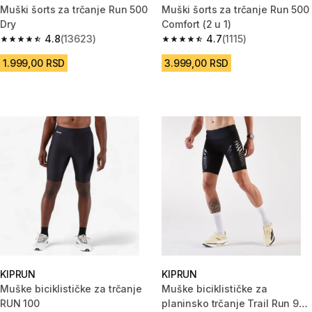
Muški šorts za trčanje Run 500
Muški šorts za trčanje Run 500
Dry
Comfort (2 u 1)
4.8
(13623)
4.7
(1115)
4.8 od 5 zvezdica from 13623 Recenzije
4.7 od 5 zvezdica from 1115 Re
1.999,00 RSD
3.999,00 RSD
KIPRUN
KIPRUN
Muške biciklističke za trčanje
Muške biciklističke za
RUN 100
planinsko trčanje Trail Run 900