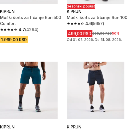
Sezonski popust
KIPRUN
KIPRUN
Muški šorts za trčanje Run 500
Muški šorts za trčanje Run 100
Comfort
4.6
(5657)
4.6 od 5 zvezdica from 5657 Re
4.7
(4294)
4.7 od 5 zvezdica from 4294 Recenzije
499,00 RSD
Cena pre sniženja
999,00 RSD
50%
1.999,00 RSD
Od 01. 07. 2026. Do 31. 08. 2026.
KIPRUN
KIPRUN