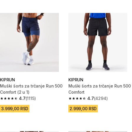
KIPRUN
KIPRUN
Muški šorts za trčanje Run 500
Muški šorts za trčanje Run 500
Comfort (2 u 1)
Comfort
4.7
(1115)
4.7
(4294)
4.7 od 5 zvezdica from 1115 Recenzije
4.7 od 5 zvezdica from 4294 R
3.999,00 RSD
2.999,00 RSD