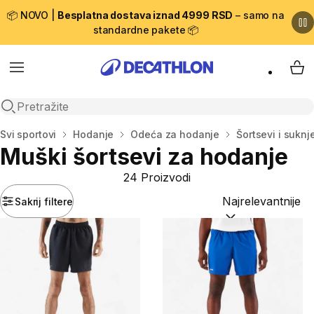
📦 NOVO |
Besplatna dostava iznad 4999 RSD
– samo na
standardne pakete 📦
Menu
My 
Open search
Početna stranica
Svi sportovi
Hodanje
Odeća za hodanje
Šortsevi i sukn
Muški šortsevi za hodanje
24 Proizvodi
Sakrij filtere
Sortiraj po:
(option