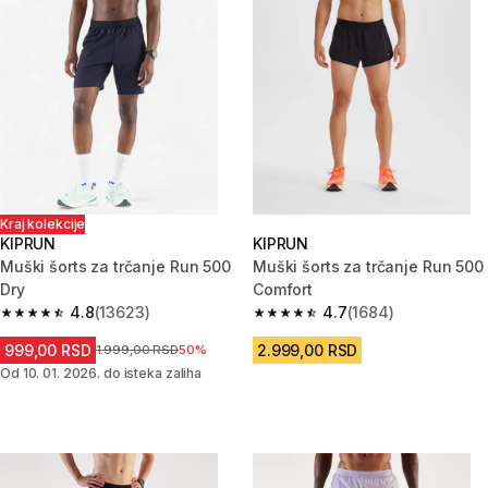
Kraj kolekcije
KIPRUN
KIPRUN
Muški šorts za trčanje Run 500
Muški šorts za trčanje Run 500
Dry
Comfort
4.8
(13623)
4.7
(1684)
4.8 od 5 zvezdica from 13623 Recenzije
4.7 od 5 zvezdica from 1684 Re
999,00 RSD
2.999,00 RSD
Cena pre sniženja
1.999,00 RSD
50%
Od 10. 01. 2026. do isteka zaliha