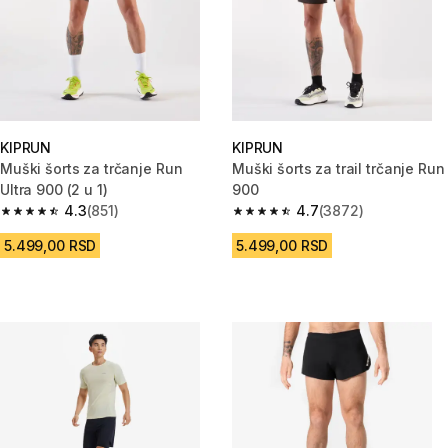
KIPRUN
KIPRUN
Muški šorts za trčanje Run
Muški šorts za trail trčanje Run
Ultra 900 (2 u 1)
900
4.3
(851)
4.7
(3872)
4.3 od 5 zvezdica from 851 Recenzije
4.7 od 5 zvezdica from 3872 R
5.499,00 RSD
5.499,00 RSD