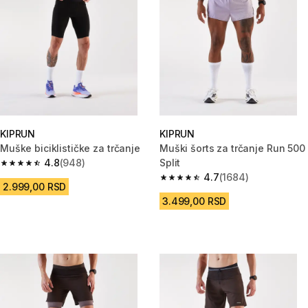
KIPRUN
KIPRUN
Muške biciklističke za trčanje
Muški šorts za trčanje Run 500
4.8
(948)
Split
4.8 od 5 zvezdica from 948 Recenzije
4.7
(1684)
4.7 od 5 zvezdica from 1684 Re
2.999,00 RSD
3.499,00 RSD