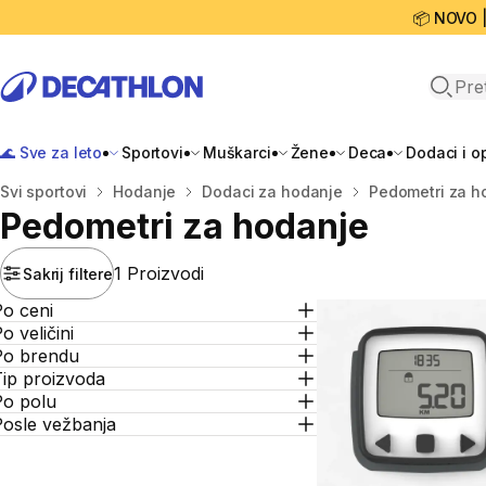
📦 NOVO 
Open 
🌊 Sve za leto
Sportovi
Muškarci
Žene
Deca
Dodaci i 
Početna stranica
Svi sportovi
Hodanje
Dodaci za hodanje
Pedometri za h
Pedometri za hodanje
1 Proizvodi
Sakrij filtere
Po ceni
o veličini
Po brendu
Tip proizvoda
Po polu
Posle vežbanja