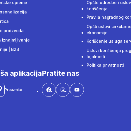
ortske opreme
Opšte odredbe i uslov
korišćenja
ersonalizacija
Pravila nagradnog ko
rtica
Opšti uslovi cirkularn
e proizvoda
ekonomije
 iznajmljivanje
Korišćenje usluga ser
ije | B2B
Uslovi korišćenja pro
lojalnosti
Politika privatnosti
ša aplikacija
Pratite nas
Preuzmite