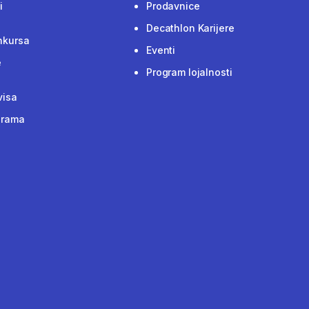
i
Prodavnice
Decathlon Karijere
nkursa
Eventi
e
Program lojalnosti
visa
grama