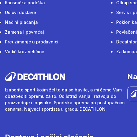
Korisnička podrška
Otkup sp
Uslovi dostave
Servis i p
Načini plaćanja
Poklon ka
Zamena i povraćaj
Povlačenj
Preuzimanje u prodavnici
Decathlon
Vodič kroz veličine
Za kompan
Na
Izaberite sport kojim želite da se bavite, a mi ćemo Vam
obezbediti opremu za to. Od istraživanja i razvoja do
proizvodnje i logistike. Sportska oprema po pristupačnim
cenama. Najveći sportista u gradu. DECATHLON.