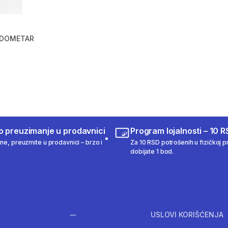
EDOMETAR
m 389 Recenzije
o preuzimanje u prodavnici
Program lojalnosti – 10 R
ine, preuzmite u prodavnici – brzo i
Za 10 RSD potrošenih u fizičkoj pr
dobijate 1 bod.
USLOVI KORIŠĆENJA