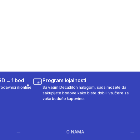
SD = 1 bod
Program lojalnosti
odavnici ili online
Sa vašim Decathlon nalogom, sada možete da
sakupljate bodove kako biste dobili vaučere za
vaše buduće kupovine.
O NAMA