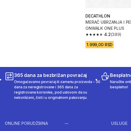
DECATHLON
MERAČ UBRZANJA I P
ONWALK ONE PLUS
4.2
(389)
4.2 od 5 zvezdica fro
1.999,00 RSD
365 dana za bezbrižan povraćaj
Besplatn
Omogućavamo povraćaj ili zamenu proizvoda – 30
Naručite onl
dana za neregistrovane i 365 dana za
besplatno!
registrovane korisnike, pod uslovom da su
nekorišćeni, čisti i u originalnom pakovanju.
ONLINE PORUDŽBINA
USLUGE