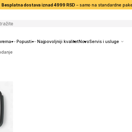
|
Besplatna dostava iznad 4999 RSD
– samo na standardne pake
search
oprema
Popusti
Najpovoljniji kvalitet
Novo
Servis i usluge
odanje