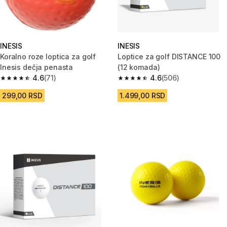
INESIS
INESIS
Koralno roze loptica za golf
Loptice za golf DISTANCE 100
Inesis dečja penasta
(12 komada)
4.6
(71)
4.6
(506)
4.6 od 5 zvezdica from 71 Recenzije
4.6 od 5 zvezdica from 506 Rec
299,00 RSD
1.499,00 RSD