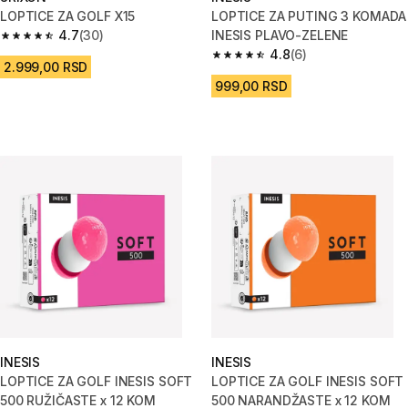
LOPTICE ZA GOLF X15
LOPTICE ZA PUTING 3 KOMADA
4.7
(30)
INESIS PLAVO-ZELENE
4.7 od 5 zvezdica from 30 Recenzije
4.8
(6)
4.8 od 5 zvezdica from 6 Recen
2.999,00 RSD
999,00 RSD
INESIS
INESIS
LOPTICE ZA GOLF INESIS SOFT
LOPTICE ZA GOLF INESIS SOFT
500 RUŽIČASTE x 12 KOM
500 NARANDŽASTE x 12 KOM