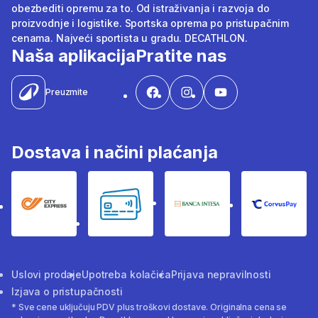
obezbediti opremu za to. Od istraživanja i razvoja do
proizvodnje i logistike. Sportska oprema po pristupačnim
cenama. Najveći sportista u gradu. DECATHLON.
Naša aplikacija
Pratite nas
Preuzmite
Dostava i načini plaćanja
City Express
Bankovne kartice
Banka Intesa
Corvus
Uslovi prodaje
Upotreba kolačića
Prijava nepravilnosti
Izjava o pristupačnosti
* Sve cene uključuju PDV plus troškovi dostave. Originalna cena se