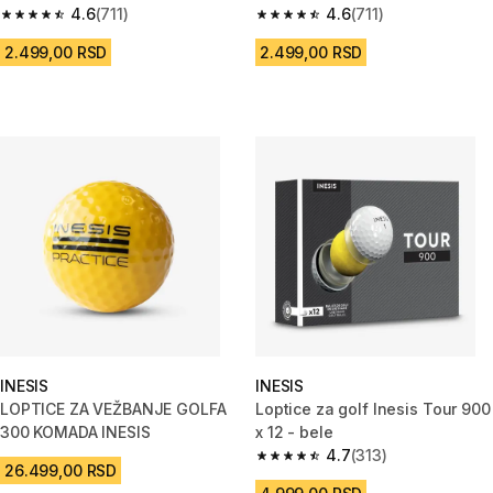
4.6
(711)
4.6
(711)
4.6 od 5 zvezdica from 711 Recenzije
4.6 od 5 zvezdica from 711 Rec
2.499,00 RSD
2.499,00 RSD
INESIS
INESIS
LOPTICE ZA VEŽBANJE GOLFA
Loptice za golf Inesis Tour 900
300 KOMADA INESIS
x 12 - bele
4.7
(313)
4.7 od 5 zvezdica from 313 Rec
26.499,00 RSD