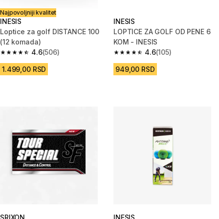
Najpovoljniji kvalitet
INESIS
INESIS
Loptice za golf DISTANCE 100
LOPTICE ZA GOLF OD PENE 6
(12 komada)
KOM - INESIS
4.6
(506)
4.6
(105)
4.6 od 5 zvezdica from 506 Recenzije
4.6 od 5 zvezdica from 105 Rec
1.499,00 RSD
949,00 RSD
SRIXON
INESIS