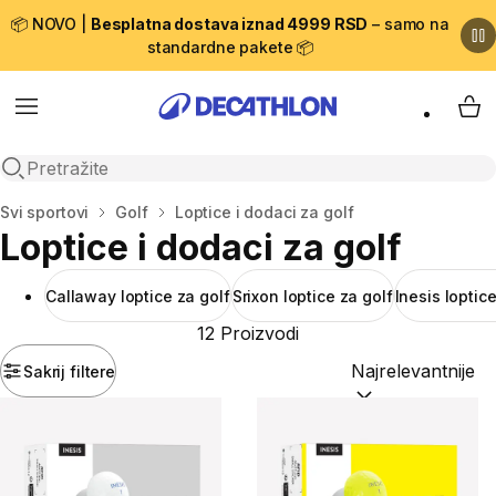
📦 NOVO |
Besplatna dostava iznad 4999 RSD
– samo na
standardne pakete 📦
Menu
My 
Open search
Početna stranica
Svi sportovi
Golf
Loptice i dodaci za golf
Loptice i dodaci za golf
Callaway loptice za golf
Srixon loptice za golf
Inesis loptic
12 Proizvodi
Sakrij filtere
Sortiraj po:
(option