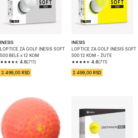
INESIS
INESIS
LOPTICE ZA GOLF INESIS SOFT
LOPTICE ZA GOLF INESIS SOFT
500 BELE x 12 KOM
500 12 KOM - ŽUTE
4.6
(711)
4.6
(711)
4.6 od 5 zvezdica from 711 Recenzije
4.6 od 5 zvezdica from 711 Rec
2.499,00 RSD
2.499,00 RSD