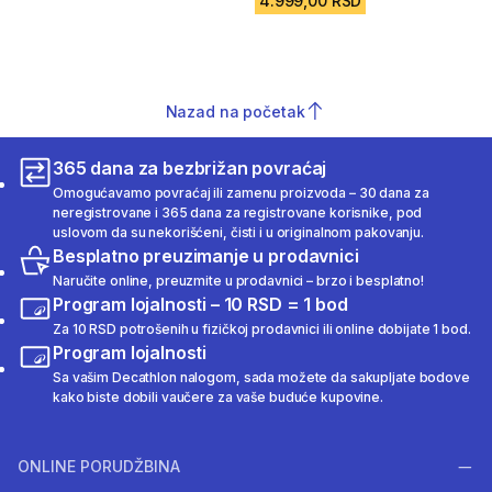
4.999,00 RSD
Nazad na početak
365 dana za bezbrižan povraćaj
Omogućavamo povraćaj ili zamenu proizvoda – 30 dana za
neregistrovane i 365 dana za registrovane korisnike, pod
uslovom da su nekorišćeni, čisti i u originalnom pakovanju.
Besplatno preuzimanje u prodavnici
Naručite online, preuzmite u prodavnici – brzo i besplatno!
Program lojalnosti – 10 RSD = 1 bod
Za 10 RSD potrošenih u fizičkoj prodavnici ili online dobijate 1 bod.
Program lojalnosti
Sa vašim Decathlon nalogom, sada možete da sakupljate bodove
kako biste dobili vaučere za vaše buduće kupovine.
ONLINE PORUDŽBINA