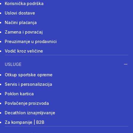
Korisnička podrška
Uslovi dostave
Načini plaćanja
Zamena i povraćaj
Preuzimanje u prodavnici
Vodič kroz veličine
USLUGE
Otkup sportske opreme
Servis i personalizacija
Poklon kartica
Povlačenje proizvoda
Decathlon iznajmljivanje
Za kompanije | B2B