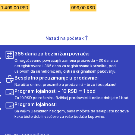
4.5 od 5 zvezdica from 6 Recenzije
4.4 od 5 zvezdica from 18 Rece
1.499,00 RSD
999,00 RSD
Nazad na početak
365 dana za bezbrižan povraćaj
Omogućavamo povraćaj ili zamenu proizvoda – 30 dana za
neregistrovane i 365 dana za registrovane korisnike, pod
uslovom da su nekorišćeni, čisti i u originalnom pakovanju.
Besplatno preuzimanje u prodavnici
Naručite online, preuzmite u prodavnici – brzo i besplatno!
Program lojalnosti – 10 RSD = 1 bod
Za 10 RSD potrošenih u fizičkoj prodavnici ili online dobijate 1 bod.
Program lojalnosti
Sa vašim Decathlon nalogom, sada možete da sakupljate bodove
kako biste dobili vaučere za vaše buduće kupovine.