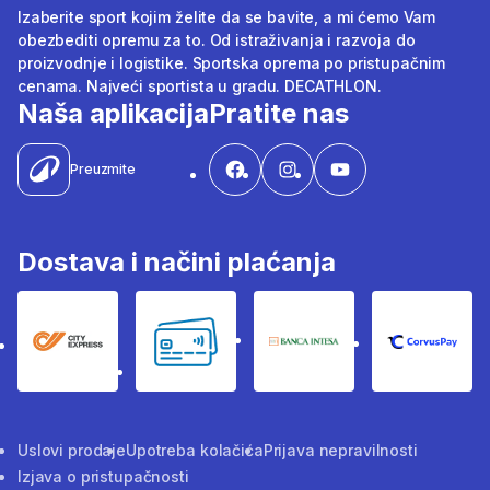
Izaberite sport kojim želite da se bavite, a mi ćemo Vam
obezbediti opremu za to. Od istraživanja i razvoja do
proizvodnje i logistike. Sportska oprema po pristupačnim
cenama. Najveći sportista u gradu. DECATHLON.
Naša aplikacija
Pratite nas
Preuzmite
Dostava i načini plaćanja
City Express
Bankovne kartice
Banka Intesa
Corvus
Uslovi prodaje
Upotreba kolačića
Prijava nepravilnosti
Izjava o pristupačnosti