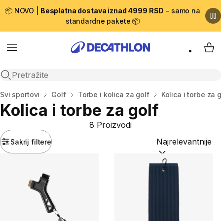
📦 NOVO |
Besplatna dostava iznad 4999 RSD
– samo na
standardne pakete 📦
Menu
My 
Open search
Početna stranica
Svi sportovi
Golf
Torbe i kolica za golf
Kolica i torbe za 
Kolica i torbe za golf
8 Proizvodi
Sakrij filtere
Sortiraj po:
(option