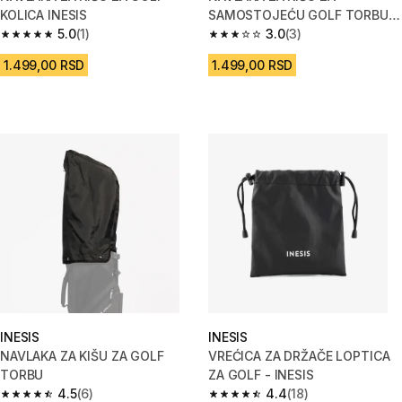
KOLICA INESIS
SAMOSTOJEĆU GOLF TORBU
5.0
(1)
INESIS
3.0
(3)
5.0 od 5 zvezdica from 1 Recenzije
3.0 od 5 zvezdica from 3 Recen
1.499,00 RSD
1.499,00 RSD
INESIS
INESIS
NAVLAKA ZA KIŠU ZA GOLF
VREĆICA ZA DRŽAČE LOPTICA
TORBU
ZA GOLF - INESIS
4.5
(6)
4.4
(18)