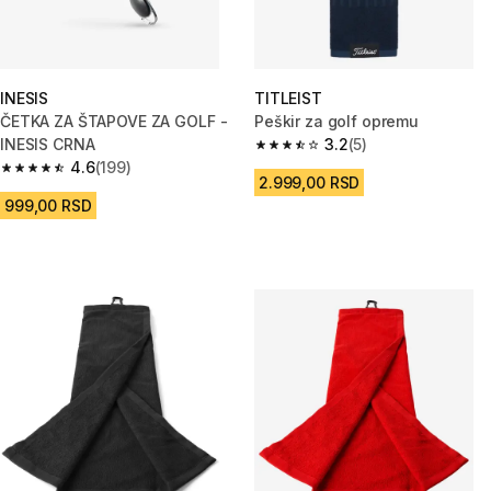
INESIS
TITLEIST
ČETKA ZA ŠTAPOVE ZA GOLF -
Peškir za golf opremu
INESIS CRNA
3.2
(5)
3.2 od 5 zvezdica from 5 Recen
4.6
(199)
4.6 od 5 zvezdica from 199 Recenzije
2.999,00 RSD
999,00 RSD