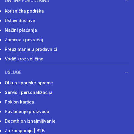
ONLINE PORUDŽBINA
Korisnička podrška
Uslovi dostave
Načini plaćanja
Zamena i povraćaj
Preuzimanje u prodavnici
Vodič kroz veličine
USLUGE
Otkup sportske opreme
Servis i personalizacija
Poklon kartica
Povlačenje proizvoda
Decathlon iznajmljivanje
Za kompanije | B2B