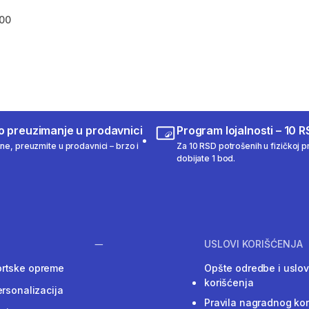
900
m 1390 Recenzije
o preuzimanje u prodavnici
Program lojalnosti – 10 R
ine, preuzmite u prodavnici – brzo i
Za 10 RSD potrošenih u fizičkoj pr
dobijate 1 bod.
USLOVI KORIŠĆENJA
ortske opreme
Opšte odredbe i uslov
korišćenja
ersonalizacija
Pravila nagradnog ko