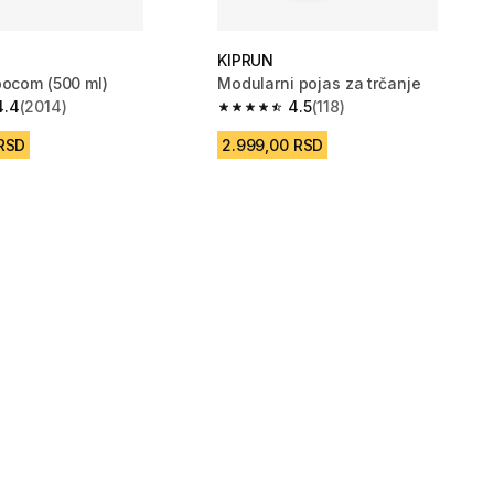
KIPRUN
bocom (500 ml)
Modularni pojas za trčanje
4.4
(2014)
4.5
(118)
zvezdica from 2014 Recenzije
4.5 od 5 zvezdica from 118 Recenzij
 RSD
2.999,00 RSD