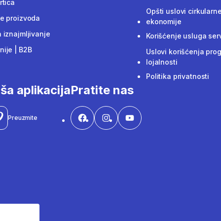
rtica
Opšti uslovi cirkularn
e proizvoda
ekonomije
 iznajmljivanje
Korišćenje usluga ser
ije | B2B
Uslovi korišćenja pro
lojalnosti
Politika privatnosti
ša aplikacija
Pratite nas
Preuzmite