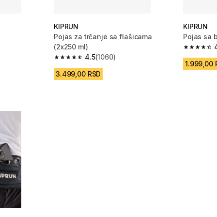
KIPRUN
KIPRUN
Pojas za trčanje sa flašicama
Pojas sa 
(2x250 ml)
m 1836 Recenzije
4.4 od 5 
4.5
(1060)
4.5 od 5 zvezdica from 1060 Recenzije
1.999,00
3.499,00 RSD