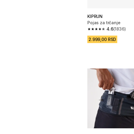
KIPRUN
Pojas za trčanje
4.6
(1836)
4.6 od 5 zvezdica fro
2.999,00 RSD