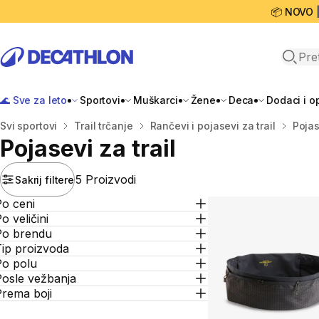
📦 NOVO 
Open 
🌊 Sve za leto
Sportovi
Muškarci
Žene
Deca
Dodaci i 
Početna stranica
Svi sportovi
Trail trčanje
Rančevi i pojasevi za trail
Pojas
Pojasevi za trail
5 Proizvodi
Sakrij filtere
Po ceni
o veličini
Po brendu
Tip proizvoda
Po polu
Posle vežbanja
Prema boji