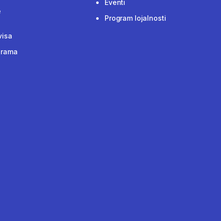
Eventi
e
Program lojalnosti
visa
grama