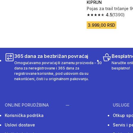
KIPRUN
Pojas za trail trčanje 
4.5
(1390)
4.5 od 5 zvezdica fro
3.999,00 RSD
365 dana za bezbrižan povraćaj
Besplatn
Omogućavamo povraćaj ili zamenu proizvoda – 30
Naručite onl
dana za neregistrovane i 365 dana za
besplatno!
registrovane korisnike, pod uslovom da su
nekorišćeni, čisti i u originalnom pakovanju.
ONLINE PORUDŽBINA
USLUGE
Korisnička podrška
Otkup sp
Uslovi dostave
Servis i p