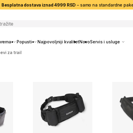
|
Besplatna dostava iznad 4999 RSD
– samo na standardne pake
search
oprema
Popusti
Najpovoljniji kvalitet
Novo
Servis i usluge
evi za trail