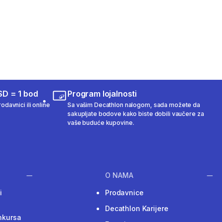
SD = 1 bod
Program lojalnosti
odavnici ili online
Sa vašim Decathlon nalogom, sada možete da
sakupljate bodove kako biste dobili vaučere za
vaše buduće kupovine.
O NAMA
i
Prodavnice
Decathlon Karijere
nkursa