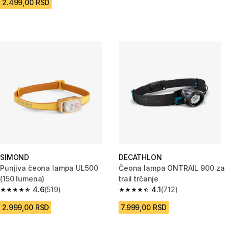
2.499,00 RSD
SIMOND
DECATHLON
Punjiva čeona lampa UL500
Čeona lampa ONTRAIL 900 za
(150 lumena)
trail trčanje
4.6
(519)
4.1
(712)
4.6 od 5 zvezdica from 519 Recenzije
4.1 od 5 zvezdica from 712 Rec
2.999,00 RSD
7.999,00 RSD