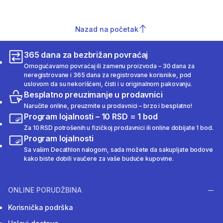
Nazad na početak
365 dana za bezbrižan povraćaj
Omogućavamo povraćaj ili zamenu proizvoda – 30 dana za
neregistrovane i 365 dana za registrovane korisnike, pod
uslovom da su nekorišćeni, čisti i u originalnom pakovanju.
Besplatno preuzimanje u prodavnici
Naručite online, preuzmite u prodavnici – brzo i besplatno!
Program lojalnosti – 10 RSD = 1 bod
Za 10 RSD potrošenih u fizičkoj prodavnici ili online dobijate 1 bod.
Program lojalnosti
Sa vašim Decathlon nalogom, sada možete da sakupljate bodove
kako biste dobili vaučere za vaše buduće kupovine.
ONLINE PORUDŽBINA
Korisnička podrška