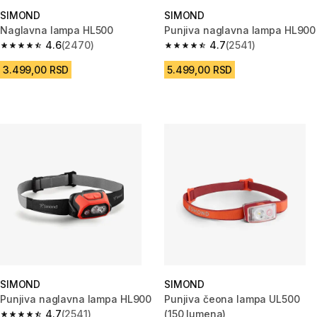
SIMOND
SIMOND
Naglavna lampa HL500
Punjiva naglavna lampa HL900
4.6
(2470)
4.7
(2541)
4.6 od 5 zvezdica from 2470 Recenzije
4.7 od 5 zvezdica from 2541 Re
3.499,00 RSD
5.499,00 RSD
SIMOND
SIMOND
Punjiva naglavna lampa HL900
Punjiva čeona lampa UL500
4.7
(2541)
(150 lumena)