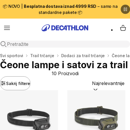
📦 NOVO |
Besplatna dostava iznad 4999 RSD
– samo na
standardne pakete 📦
Menu
My 
Open search
Početna stranica
Svi sportovi
Trail trčanje
Dodaci za trail trčanje
Čeone lam
Čeone lampe i satovi za trail
10 Proizvodi
Sakrij filtere
Sortiraj po:
(option