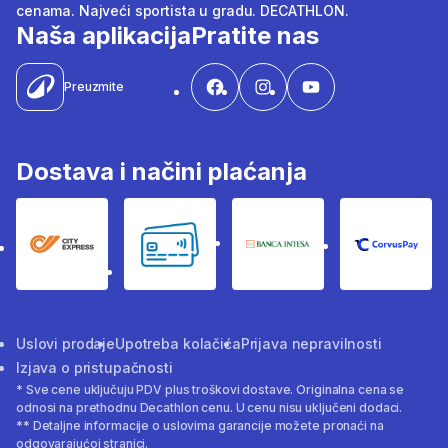
cenama. Najveći sportista u gradu. DECATHLON.
Naša aplikacija
Pratite nas
Preuzmite
Dostava i načini plaćanja
City Express
Bankovne kartice
Banka Intesa
Corvus
Uslovi prodaje
Upotreba kolačića
Prijava nepravilnosti
Izjava o pristupačnosti
* Sve cene uključuju PDV plus troškovi dostave. Originalna cena se
odnosi na prethodnu Decathlon cenu. U cenu nisu uključeni dodaci.
** Detaljne informacije o uslovima garancije možete pronaći na
odgovarajućoj stranici.