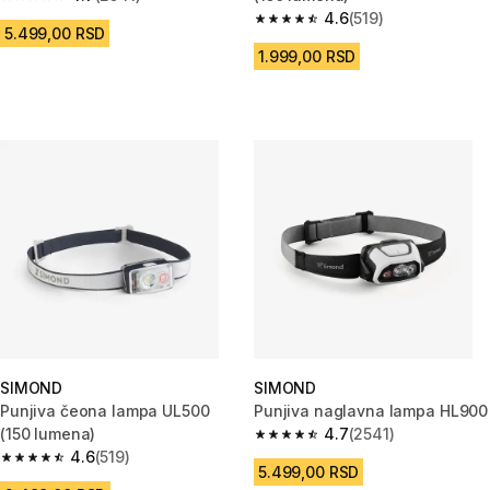
4.7 od 5 zvezdica from 2541 Recenzije
4.6
(519)
4.6 od 5 zvezdica from 519 Rec
5.499,00 RSD
1.999,00 RSD
SIMOND
SIMOND
Punjiva čeona lampa UL500
Punjiva naglavna lampa HL900
(150 lumena)
4.7
(2541)
4.7 od 5 zvezdica from 2541 Re
4.6
(519)
4.6 od 5 zvezdica from 519 Recenzije
5.499,00 RSD