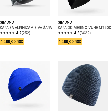
SIMOND
SIMOND
KAPA ZA ALPINIZAM SIVA ŠARA
KAPA OD MERINO VUNE MT500
4.7
(252)
4.8
(3032)
4.7 od 5 zvezdica from 252 Recenzije
4.8 od 5 zvezdica from 3032 R
1.499,00 RSD
1.499,00 RSD