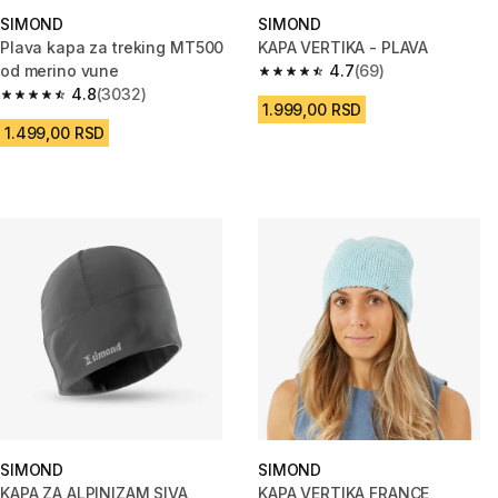
SIMOND
SIMOND
Plava kapa za treking MT500
KAPA VERTIKA - PLAVA
od merino vune
4.7
(69)
4.7 od 5 zvezdica from 69 Rece
4.8
(3032)
4.8 od 5 zvezdica from 3032 Recenzije
1.999,00 RSD
1.499,00 RSD
SIMOND
SIMOND
KAPA ZA ALPINIZAM SIVA
KAPA VERTIKA FRANCE