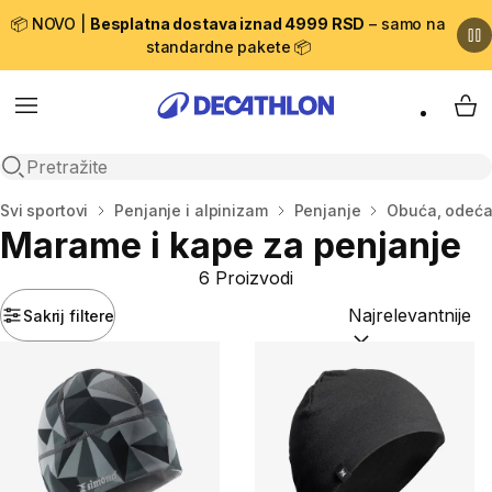
📦 NOVO |
Besplatna dostava iznad 4999 RSD
– samo na
standardne pakete 📦
Menu
My 
Open search
Početna stranica
Svi sportovi
Penjanje i alpinizam
Penjanje
Obuća, odeća
Marame i kape za penjanje
6 Proizvodi
Sakrij filtere
Sortiraj po:
(option