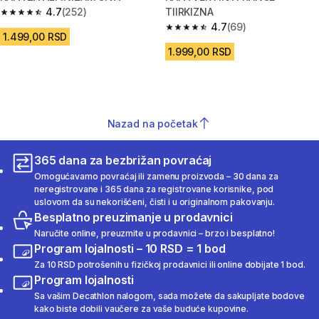
4.7
(252)
TIIRKIZNA
4.7 od 5 zvezdica from 252 Recenzije
4.7
(69)
4.7 od 5 zvezdica from 69 Rece
1.499,00 RSD
1.999,00 RSD
Nazad na početak
365 dana za bezbrižan povraćaj
Omogućavamo povraćaj ili zamenu proizvoda – 30 dana za
neregistrovane i 365 dana za registrovane korisnike, pod
uslovom da su nekorišćeni, čisti i u originalnom pakovanju.
Besplatno preuzimanje u prodavnici
Naručite online, preuzmite u prodavnici – brzo i besplatno!
Program lojalnosti – 10 RSD = 1 bod
Za 10 RSD potrošenih u fizičkoj prodavnici ili online dobijate 1 bod.
Program lojalnosti
Sa vašim Decathlon nalogom, sada možete da sakupljate bodove
kako biste dobili vaučere za vaše buduće kupovine.