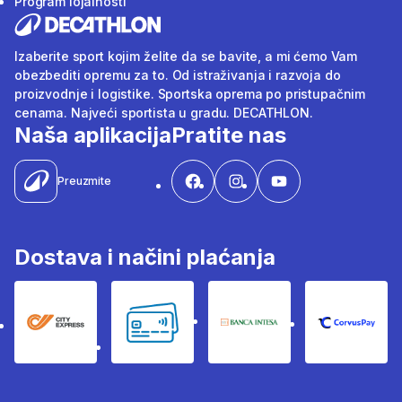
Program lojalnosti
Izaberite sport kojim želite da se bavite, a mi ćemo Vam
obezbediti opremu za to. Od istraživanja i razvoja do
proizvodnje i logistike. Sportska oprema po pristupačnim
cenama. Najveći sportista u gradu. DECATHLON.
Naša aplikacija
Pratite nas
Preuzmite
Dostava i načini plaćanja
City Express
Bankovne kartice
Banka Intesa
Corvus