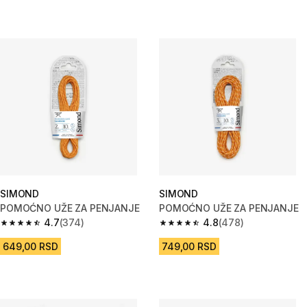
SIMOND
SIMOND
POMOĆNO UŽE ZA PENJANJE
POMOĆNO UŽE ZA PENJANJE
4.7
(374)
4.8
(478)
4.7 od 5 zvezdica from 374 Recenzije
4.8 od 5 zvezdica from 478 Re
649,00 RSD
749,00 RSD