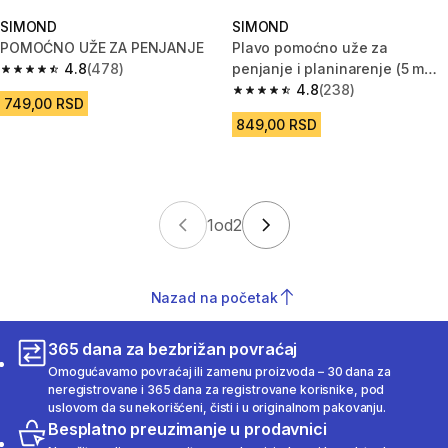
SIMOND
SIMOND
POMOĆNO UŽE ZA PENJANJE
Plavo pomoćno uže za
4.8
(478)
penjanje i planinarenje (5 mm x
4.8 od 5 zvezdica from 478 Recenzije
6 m)
4.8
(238)
4.8 od 5 zvezdica from 238 Rec
749,00 RSD
849,00 RSD
1
od
2
Nazad na početak
365 dana za bezbrižan povraćaj
Omogućavamo povraćaj ili zamenu proizvoda – 30 dana za
neregistrovane i 365 dana za registrovane korisnike, pod
uslovom da su nekorišćeni, čisti i u originalnom pakovanju.
Besplatno preuzimanje u prodavnici