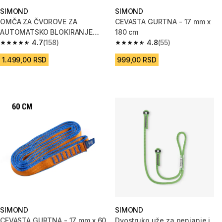
SIMOND
SIMOND
OMČA ZA ČVOROVE ZA
CEVASTA GURTNA - 17 mm x
AUTOMATSKO BLOKIRANJE
180 cm
AUTOBLOK - 60 cm
4.7
(158)
4.8
(55)
4.7 od 5 zvezdica from 158 Recenzije
4.8 od 5 zvezdica from 55 Rece
1.499,00 RSD
999,00 RSD
SIMOND
SIMOND
CEVASTA GURTNA - 17 mm x 60
Dvostruko uže za penjanje i