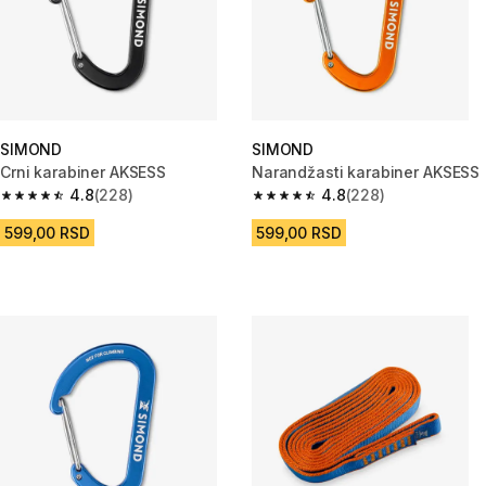
SIMOND
SIMOND
Crni karabiner AKSESS
Narandžasti karabiner AKSESS
4.8
(228)
4.8
(228)
4.8 od 5 zvezdica from 228 Recenzije
4.8 od 5 zvezdica from 228 Rec
599,00 RSD
599,00 RSD