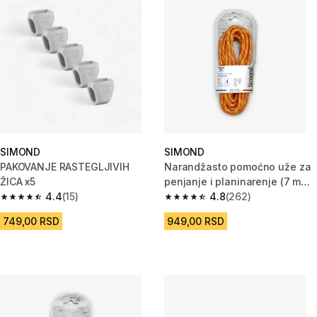
SIMOND
SIMOND
PAKOVANJE RASTEGLJIVIH
Narandžasto pomoćno uže za
ŽICA x5
penjanje i planinarenje (7 mm x
4.4
(15)
4 m)
4.8
(262)
4.4 od 5 zvezdica from 15 Recenzije
4.8 od 5 zvezdica from 262 Rec
749,00 RSD
949,00 RSD