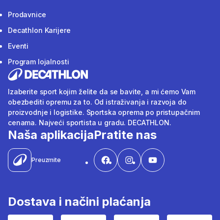
Prodavnice
Decathlon Karijere
Eventi
Program lojalnosti
Izaberite sport kojim želite da se bavite, a mi ćemo Vam
obezbediti opremu za to. Od istraživanja i razvoja do
proizvodnje i logistike. Sportska oprema po pristupačnim
cenama. Najveći sportista u gradu. DECATHLON.
Naša aplikacija
Pratite nas
Preuzmite
Dostava i načini plaćanja