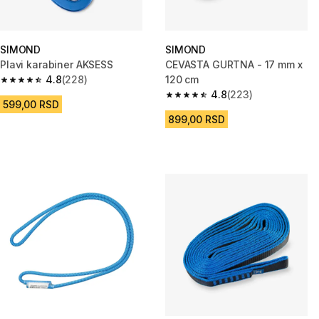
SIMOND
SIMOND
Plavi karabiner AKSESS
CEVASTA GURTNA - 17 mm x
4.8
(228)
120 cm
4.8 od 5 zvezdica from 228 Recenzije
4.8
(223)
4.8 od 5 zvezdica from 223 Rec
599,00 RSD
899,00 RSD