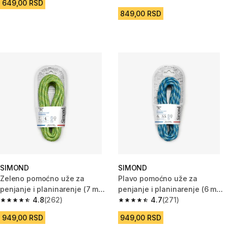
4.8 od 5 zvezdica from 193 Rec
649,00 RSD
849,00 RSD
SIMOND
SIMOND
Zeleno pomoćno uže za
Plavo pomoćno uže za
penjanje i planinarenje (7 mm x
penjanje i planinarenje (6 mm x
4 m)
4.8
(262)
5,5 m)
4.7
(271)
4.8 od 5 zvezdica from 262 Recenzije
4.7 od 5 zvezdica from 271 Rec
949,00 RSD
949,00 RSD