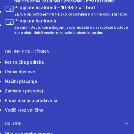
Naručite online, preuzmite u prodavnici – brzo i besplatno!
Program lojalnosti – 10 RSD = 1 bod
Za 10 RSD potrošenih u fizičkoj prodavnici ili online dobijate 1 bod.
Program lojalnosti
Sa vašim Decathlon nalogom, sada možete da sakupljate bodove
kako biste dobili vaučere za vaše buduće kupovine.
ONLINE PORUDŽBINA
Korisnička podrška
Uslovi dostave
Načini plaćanja
Zamena i povraćaj
Preuzimanje u prodavnici
Vodič kroz veličine
USLUGE
Otkup sportske opreme