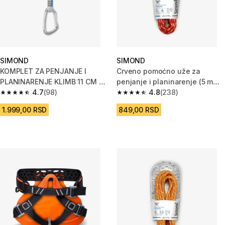
SIMOND
SIMOND
KOMPLET ZA PENJANJE I
Crveno pomoćno uže za
PLANINARENJE KLIMB 11 CM -
penjanje i planinarenje (5 mm x
POLI
4.7
(98)
6 m)
4.8
(238)
4.7 od 5 zvezdica from 98 Recenzije
4.8 od 5 zvezdica from 238 Rec
1.999,00 RSD
849,00 RSD