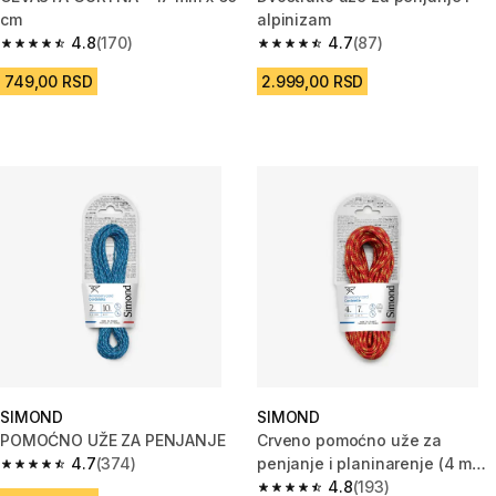
cm
alpinizam
4.8
(170)
4.7
(87)
4.8 od 5 zvezdica from 170 Recenzije
4.7 od 5 zvezdica from 87 Rece
749,00 RSD
2.999,00 RSD
SIMOND
SIMOND
POMOĆNO UŽE ZA PENJANJE
Crveno pomoćno uže za
4.7
(374)
penjanje i planinarenje (4 mm
4.7 od 5 zvezdica from 374 Recenzije
x 7 m)
4.8
(193)