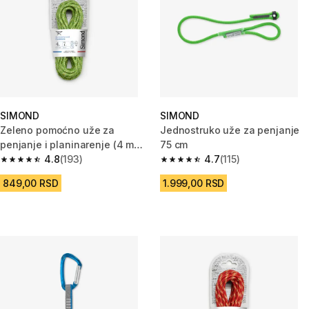
SIMOND
SIMOND
Zeleno pomoćno uže za
Jednostruko uže za penjanje
penjanje i planinarenje (4 mm
75 cm
x 7 m)
4.8
(193)
4.7
(115)
4.8 od 5 zvezdica from 193 Recenzije
4.7 od 5 zvezdica from 115 Rec
849,00 RSD
1.999,00 RSD