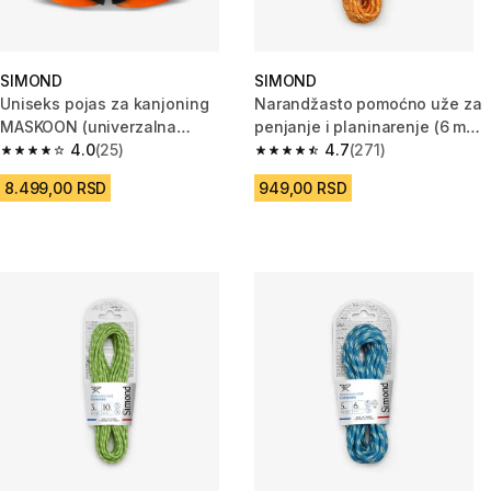
SIMOND
SIMOND
Uniseks pojas za kanjoning
Narandžasto pomoćno uže za
MASKOON (univerzalna
penjanje i planinarenje (6 mm x
veličina)
4.0
(25)
5,5 m)
4.7
(271)
4.0 od 5 zvezdica from 25 Recenzije
4.7 od 5 zvezdica from 271 Rec
8.499,00 RSD
949,00 RSD