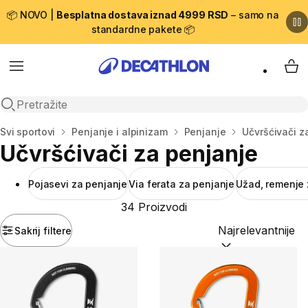
📦 NOVO |
Besplatna dostava iznad 4999 RSD
– samo na
standardne pakete 📦
Menu
My 
Open search
Početna stranica
Svi sportovi
Penjanje i alpinizam
Penjanje
Učvršćivači z
Učvršćivači za penjanje
Pojasevi za penjanje
Via ferata za penjanje
Užad, remenje 
34 Proizvodi
Sakrij filtere
Sortiraj po:
(option