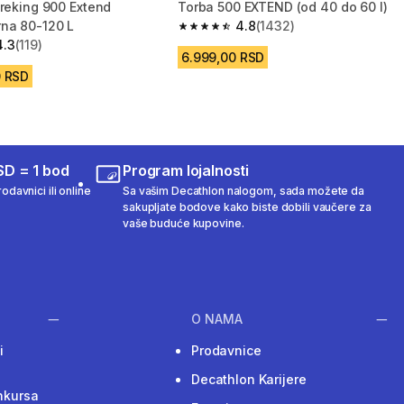
treking 900 Extend
Torba 500 EXTEND (od 40 do 60 l)
na 80-120 L
4.8
(1432)
4.8 od 5 zvezdica from 1432 Recenz
4.3
(119)
zvezdica from 119 Recenzije
6.999,00 RSD
0 RSD
SD = 1 bod
Program lojalnosti
odavnici ili online
Sa vašim Decathlon nalogom, sada možete da
sakupljate bodove kako biste dobili vaučere za
vaše buduće kupovine.
O NAMA
i
Prodavnice
Decathlon Karijere
nkursa