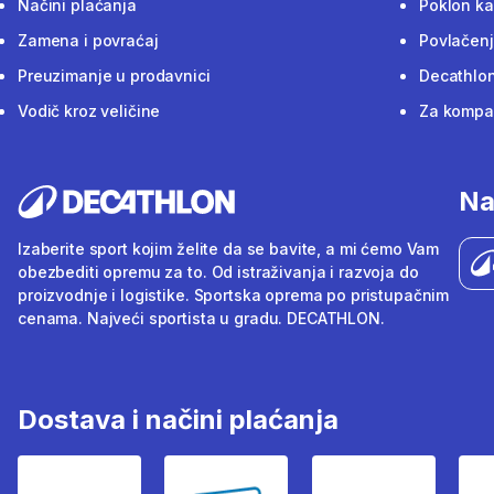
Načini plaćanja
Poklon ka
Zamena i povraćaj
Povlačenj
Preuzimanje u prodavnici
Decathlon
Vodič kroz veličine
Za kompan
Na
Izaberite sport kojim želite da se bavite, a mi ćemo Vam
obezbediti opremu za to. Od istraživanja i razvoja do
proizvodnje i logistike. Sportska oprema po pristupačnim
cenama. Najveći sportista u gradu. DECATHLON.
Dostava i načini plaćanja