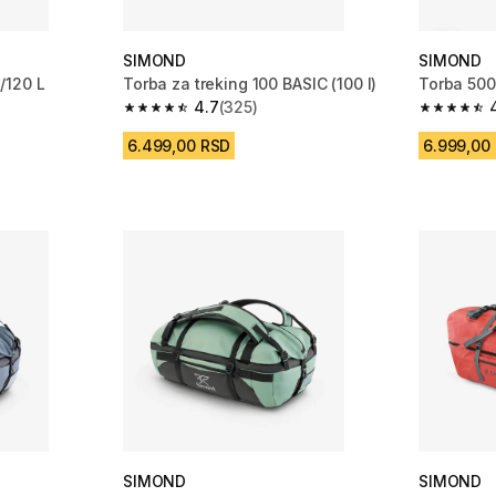
SIMOND
SIMOND
/120 L
Torba za treking 100 BASIC (100 l)
Torba 500
4.7
(325)
m 956 Recenzije
4.7 od 5 zvezdica from 325 Recenzije
4.8 od 5 
6.499,00 RSD
6.999,00
SIMOND
SIMOND