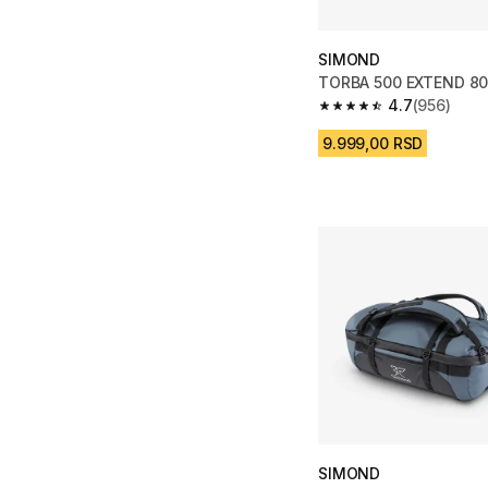
SIMOND
​TORBA 500 EXTEND 80
4.7
(956)
4.7 od 5 zvezdica fro
9.999,00 RSD
SIMOND