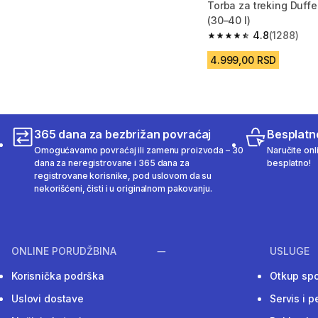
Torba za treking Duffe
(30–40 l)
4.8
(1288)
4.8 od 5 zvezdica fro
4.999,00 RSD
365 dana za bezbrižan povraćaj
Besplatn
Omogućavamo povraćaj ili zamenu proizvoda – 30
Naručite onl
dana za neregistrovane i 365 dana za
besplatno!
registrovane korisnike, pod uslovom da su
nekorišćeni, čisti i u originalnom pakovanju.
ONLINE PORUDŽBINA
USLUGE
Korisnička podrška
Otkup sp
Uslovi dostave
Servis i p