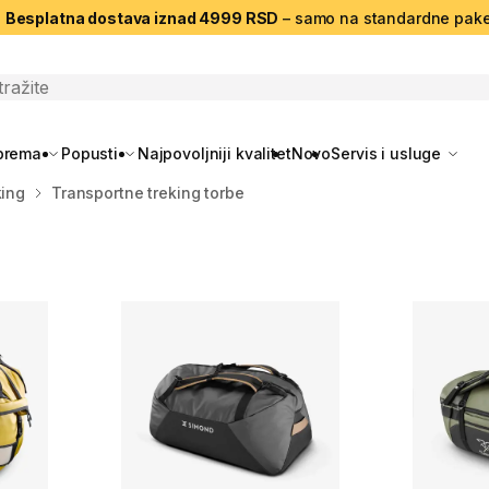
|
Besplatna dostava iznad 4999 RSD
– samo na standardne pake
search
oprema
Popusti
Najpovoljniji kvalitet
Novo
Servis i usluge
king
Transportne treking torbe