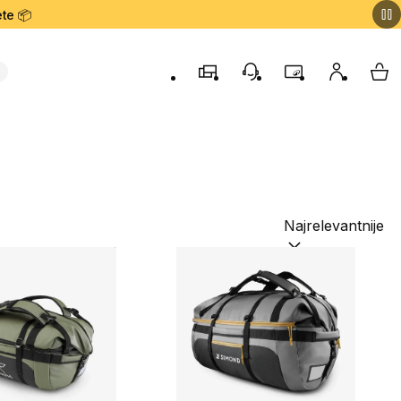
te 📦
Prodavnice
Korisnička podrška
Program lojalnost
Moj nalog
My 
Sortiraj po:
(option