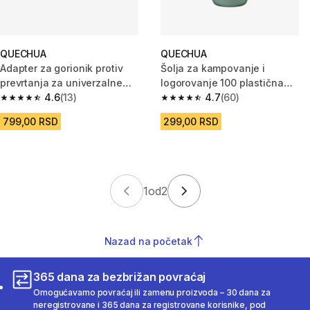
QUECHUA
QUECHUA
Adapter za gorionik protiv
Šolja za kampovanje i
prevrtanja za univerzalne
logorovanje 100 plastična
rešoe na gas sa 4 kraka
4.6
(13)
zapremine 0,20 L
4.7
(60)
4.6 od 5 zvezdica from 13 Recenzije
4.7 od 5 zvezdica from 60 Rece
799,00 RSD
299,00 RSD
1
od
2
Nazad na početak
365 dana za bezbrižan povraćaj
Omogućavamo povraćaj ili zamenu proizvoda – 30 dana za
neregistrovane i 365 dana za registrovane korisnike, pod