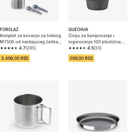
FORCLAZ
QUECHUA
Komplet za kuvanje za treking
Činija za kampovanje i
MT500 od nerđajućeg čelika
logorovanje 100 plastična
za 2 osobe
4.7
(285)
zapremine 0,25 L
4.5
(30)
4.7 od 5 zvezdica from 285 Recenzije
4.5 od 5 zvezdica from 30 Rece
3.499,00 RSD
299,00 RSD