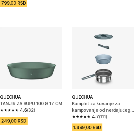
799,00 RSD
QUECHUA
QUECHUA
TANJIR ZA SUPU 100 Ø 17 CM
Komplet za kuvanje za
4.6
(32)
kampovanje od nerđajućeg
4.6 od 5 zvezdica from 32 Recenzije
čelika 100, 1 osoba, 6-delni
4.7
(111)
4.7 od 5 zvezdica from 111 Rece
249,00 RSD
1.499,00 RSD