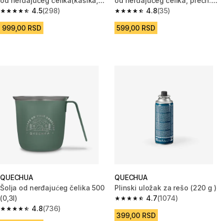
od nerđajućeg čelika(kašika,
od nerđajućeg čelika, prečn.
nož,viljuška, kutija)
4.5
(298)
23 cm
4.8
(35)
4.5 od 5 zvezdica from 298 Recenzije
4.8 od 5 zvezdica from 35 Rece
999,00 RSD
599,00 RSD
QUECHUA
QUECHUA
Šolja od nerđajućeg čelika 500
Plinski uložak za rešo (220 g )
(0,3l)
4.7
(1074)
4.7 od 5 zvezdica from 1074 Re
4.8
(736)
4.8 od 5 zvezdica from 736 Recenzije
399,00 RSD