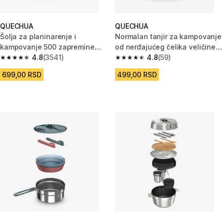
QUECHUA
QUECHUA
Šolja za planinarenje i
Normalan tanjir za kampovanje
kampovanje 500 zapremine
od nerđajućeg čelika veličine
0,4 L
4.8
(3541)
L, prečnik 19 cm
4.8
(59)
4.8 od 5 zvezdica from 3541 Recenzije
4.8 od 5 zvezdica from 59 Rece
699,00 RSD
499,00 RSD