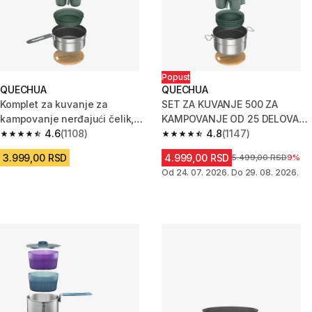
Popust
QUECHUA
QUECHUA
Komplet za kuvanje za
SET ZA KUVANJE 500 ZA
kampovanje nerđajući čelik,
KAMPOVANJE OD 25 DELOVA
neprijanjajući 500 2 osobe 15
4.6
(1108)
OD NERĐAJUĆEG ČELIKA ZA 4
4.8
(1147)
4.6 od 5 zvezdica from 1108 Recenzije
4.8 od 5 zvezdica from 1147 Re
OSOBE
3.999,00 RSD
4.999,00 RSD
Cena pre sniženja
5.499,00 RSD
9%
Od 24. 07. 2026. Do 29. 08. 2026.