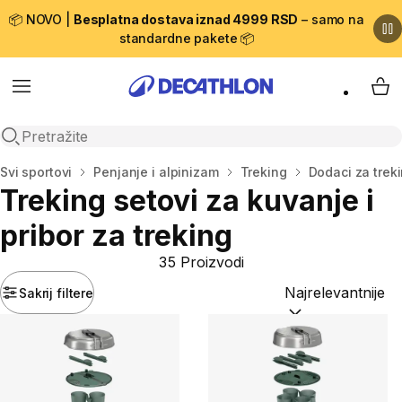
📦 NOVO |
Besplatna dostava iznad 4999 RSD
– samo na
standardne pakete 📦
Menu
My 
Open search
Početna stranica
Svi sportovi
Penjanje i alpinizam
Treking
Dodaci za trek
Treking setovi za kuvanje i
pribor za treking
35 Proizvodi
Sakrij filtere
Sortiraj po:
(option