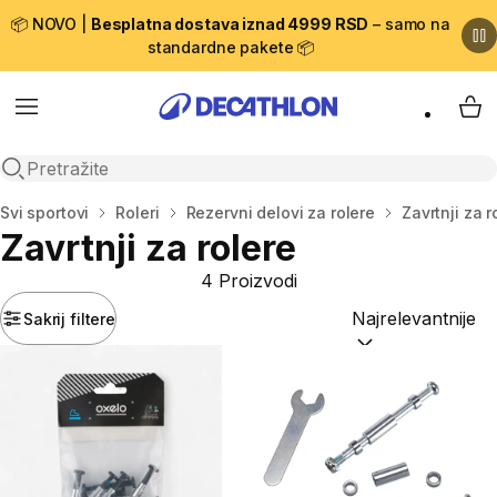
📦 NOVO |
Besplatna dostava iznad 4999 RSD
– samo na
standardne pakete 📦
Menu
My 
Open search
Početna stranica
Svi sportovi
Roleri
Rezervni delovi za rolere
Zavrtnji za r
Zavrtnji za rolere
4 Proizvodi
Sakrij filtere
Sortiraj po:
(option