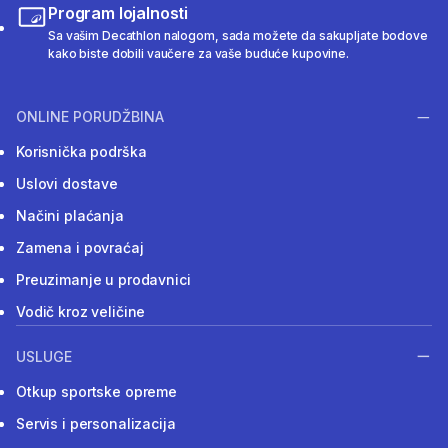
Program lojalnosti
Sa vašim Decathlon nalogom, sada možete da sakupljate bodove
kako biste dobili vaučere za vaše buduće kupovine.
ONLINE PORUDŽBINA
Korisnička podrška
Uslovi dostave
Načini plaćanja
Zamena i povraćaj
Preuzimanje u prodavnici
Vodič kroz veličine
USLUGE
Otkup sportske opreme
Servis i personalizacija