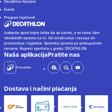
Decathlon Karijere
Eventi
Program lojalnosti
Izaberite sport kojim želite da se bavite, a mi ćemo Vam
obezbediti opremu za to. Od istraživanja i razvoja do
proizvodnje i logistike. Sportska oprema po pristupačnim
cenama. Najveći sportista u gradu. DECATHLON.
Naša aplikacija
Pratite nas
Preuzmite
Dostava i načini plaćanja
City Express
Bankovne kartice
Banka Intesa
Corvus