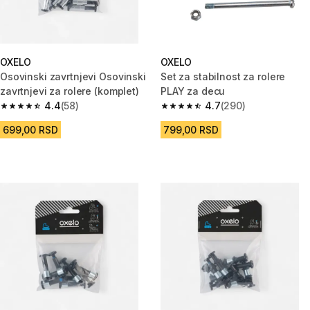
OXELO
OXELO
Osovinski zavrtnjevi Osovinski
Set za stabilnost za rolere
zavrtnjevi za rolere (komplet)
PLAY za decu
4.4
(58)
4.7
(290)
4.4 od 5 zvezdica from 58 Recenzije
4.7 od 5 zvezdica from 290 Rec
699,00 RSD
799,00 RSD