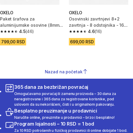
OXELO
OXELO
Paket šrafova za
Osovinski zavrtnjevi 8+2
aluminijumske osovine (8mm, 9
zavrtnja - 8 odstojnika - 16
komada)
4.5
(46)
spoljnih odstojnika
4.6
(16)
4.5 od 5 zvezdica from 46 Recenzije
4.6 od 5 zvezdica from 16 Rece
799,00 RSD
699,00 RSD
Nazad na početak
365 dana za bezbrižan povraćaj
Omogućavamo povraćaj ili zamenu proizvoda – 30 dana za
neregistrovane i 365 dana za registrovane korisnike, pod
uslovom da su nekorišćeni, čisti i u originalnom pakovanju.
Besplatno preuzimanje u prodavnici
Naručite online, preuzmite u prodavnici – brzo i besplatno!
Program lojalnosti – 10 RSD = 1 bod
Za 10 RSD potrošenih u fizičkoj prodavnici ili online dobijate 1 bod.