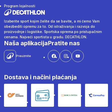
Program lojalnosti
Izaberite sport kojim želite da se bavite, a mi ćemo Vam
obezbediti opremu za to. Od istraživanja i razvoja do
proizvodnje i logistike. Sportska oprema po pristupačnim
cenama. Najveći sportista u gradu. DECATHLON.
Naša aplikacija
Pratite nas
Preuzmite
Dostava i načini plaćanja
City Express
Bankovne kartice
Banka Intesa
Corvus