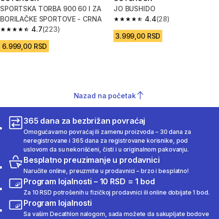
SPORTSKA TORBA 900 60 l ZA
JO BUSHIDO
BORILAČKE SPORTOVE - CRNA
4.4
(28)
4.4 od 5 zvezdica from 28 Rece
4.7
(223)
4.7 od 5 zvezdica from 223 Recenzije
3.999,00 RSD
6.999,00 RSD
Nazad na početak
365 dana za bezbrižan povraćaj
Omogućavamo povraćaj ili zamenu proizvoda – 30 dana za
neregistrovane i 365 dana za registrovane korisnike, pod
uslovom da su nekorišćeni, čisti i u originalnom pakovanju.
Besplatno preuzimanje u prodavnici
Naručite online, preuzmite u prodavnici – brzo i besplatno!
Program lojalnosti – 10 RSD = 1 bod
Za 10 RSD potrošenih u fizičkoj prodavnici ili online dobijate 1 bod.
Program lojalnosti
Sa vašim Decathlon nalogom, sada možete da sakupljate bodove