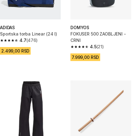
ADIDAS
DOMYOS
Sportska torba Linear (24 l)
FOKUSER 500 ZAOBLJENI -
4.7
(476)
CRNI
4.7 od 5 zvezdica from 476 Recenzije
4.5
(21)
4.5 od 5 zvezdica from 21 Rece
2.499,00 RSD
7.999,00 RSD