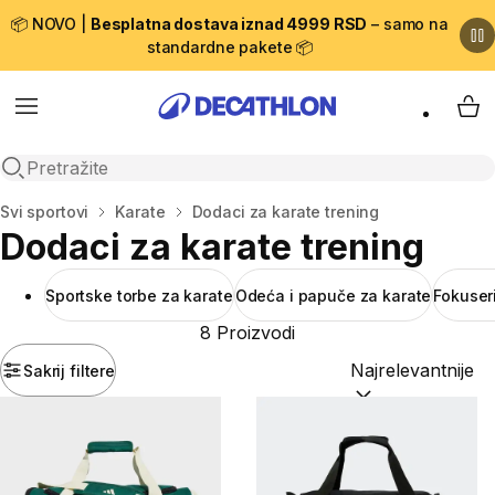
📦 NOVO |
Besplatna dostava iznad 4999 RSD
– samo na
standardne pakete 📦
Menu
My 
Open search
Početna stranica
Svi sportovi
Karate
Dodaci za karate trening
Dodaci za karate trening
Sportske torbe za karate
Odeća i papuče za karate
Fokuser
8 Proizvodi
Sakrij filtere
Sortiraj po:
(option