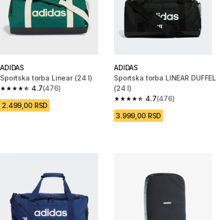
ADIDAS
ADIDAS
Sportska torba Linear (24 l)
Sportska torba LINEAR DUFFEL
4.7
(476)
(24 l)
4.7 od 5 zvezdica from 476 Recenzije
4.7
(476)
4.7 od 5 zvezdica from 476 Re
2.499,00 RSD
3.999,00 RSD