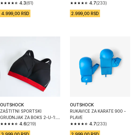
4.3
(61)
4.7
(233)
4.3 od 5 zvezdica from 61 Recenzije
4.7 od 5 zvezdica from 233 Rec
4.999,00 RSD
2.999,00 RSD
OUTSHOCK
OUTSHOCK
ZAŠTITNI SPORTSKI
RUKAVICE ZA KARATE 900 -
GRUDNJAK ZA BOKS 2-U-1:
PLAVE
Potpora i zaštita
4.6
(219)
4.7
(233)
4.6 od 5 zvezdica from 219 Recenzije
4.7 od 5 zvezdica from 233 Rec
3.999,00 RSD
2.999,00 RSD