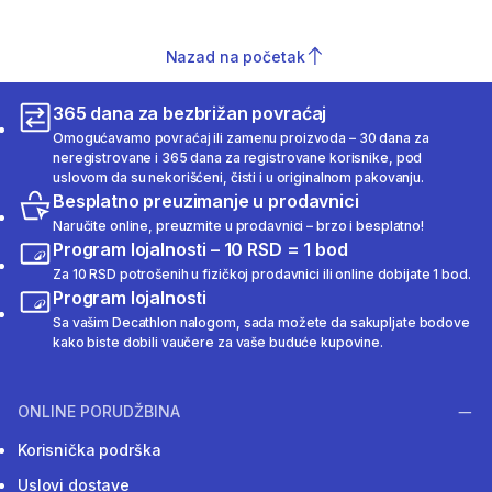
Nazad na početak
365 dana za bezbrižan povraćaj
Omogućavamo povraćaj ili zamenu proizvoda – 30 dana za
neregistrovane i 365 dana za registrovane korisnike, pod
uslovom da su nekorišćeni, čisti i u originalnom pakovanju.
Besplatno preuzimanje u prodavnici
Naručite online, preuzmite u prodavnici – brzo i besplatno!
Program lojalnosti – 10 RSD = 1 bod
Za 10 RSD potrošenih u fizičkoj prodavnici ili online dobijate 1 bod.
Program lojalnosti
Sa vašim Decathlon nalogom, sada možete da sakupljate bodove
kako biste dobili vaučere za vaše buduće kupovine.
ONLINE PORUDŽBINA
Korisnička podrška
Uslovi dostave