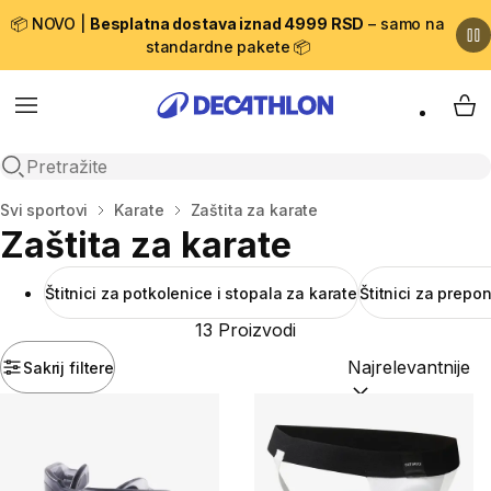
📦 NOVO |
Besplatna dostava iznad 4999 RSD
– samo na
standardne pakete 📦
Menu
My 
Open search
Početna stranica
Svi sportovi
Karate
Zaštita za karate
Zaštita za karate
Štitnici za potkolenice i stopala za karate
Štitnici za prepon
13 Proizvodi
Sakrij filtere
Sortiraj po:
(option