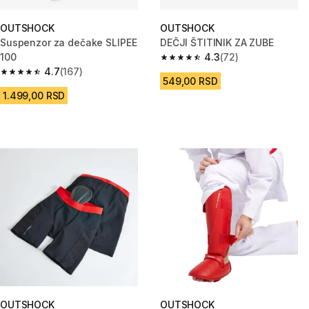
OUTSHOCK
OUTSHOCK
Suspenzor za dečake SLIPEE
DEČJI ŠTITINIK ZA ZUBE
100
4.3
(72)
4.3 od 5 zvezdica from 72 Rece
4.7
(167)
4.7 od 5 zvezdica from 167 Recenzije
549,00 RSD
1.499,00 RSD
OUTSHOCK
OUTSHOCK