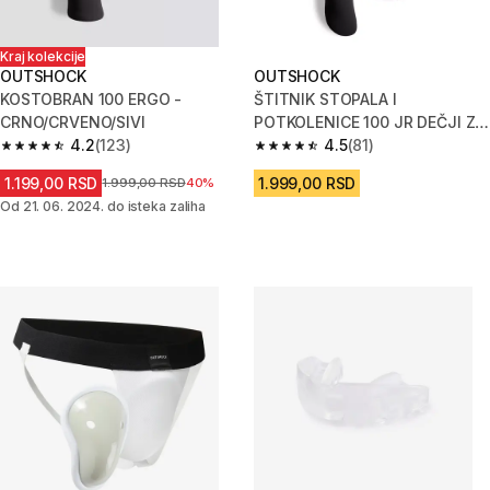
Kraj kolekcije
OUTSHOCK
OUTSHOCK
KOSTOBRAN 100 ERGO -
ŠTITNIK STOPALA I
CRNO/CRVENO/SIVI
POTKOLENICE 100 JR DEČJI ZA
4.2
(123)
KIK BOKS
4.5
(81)
4.2 od 5 zvezdica from 123 Recenzije
4.5 od 5 zvezdica from 81 Rece
1.199,00 RSD
1.999,00 RSD
Cena pre sniženja
1.999,00 RSD
40%
Od 21. 06. 2024. do isteka zaliha