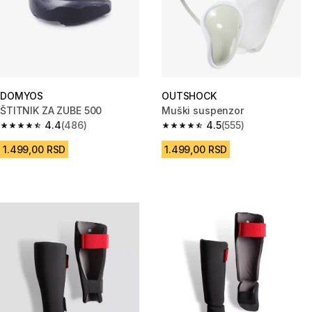
DOMYOS
OUTSHOCK
ŠTITNIK ZA ZUBE 500
Muški suspenzor
4.4
(486)
4.5
(555)
4.4 od 5 zvezdica from 486 Recenzije
4.5 od 5 zvezdica from 555 Rec
1.499,00 RSD
1.499,00 RSD