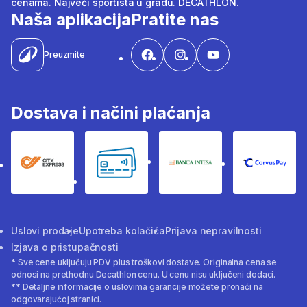
cenama. Najveći sportista u gradu. DECATHLON.
Naša aplikacija
Pratite nas
Preuzmite
Dostava i načini plaćanja
City Express
Bankovne kartice
Banka Intesa
Corvus
Uslovi prodaje
Upotreba kolačića
Prijava nepravilnosti
Izjava o pristupačnosti
* Sve cene uključuju PDV plus troškovi dostave. Originalna cena se
odnosi na prethodnu Decathlon cenu. U cenu nisu uključeni dodaci.
** Detaljne informacije o uslovima garancije možete pronaći na
odgovarajućoj stranici.