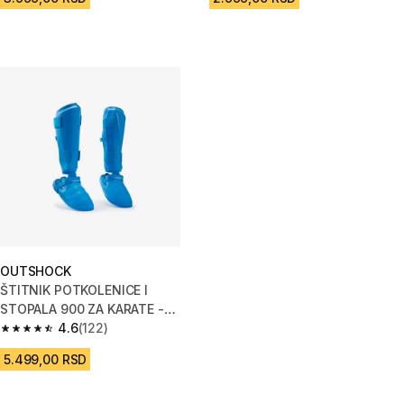
OUTSHOCK
ŠTITNIK POTKOLENICE I
STOPALA 900 ZA KARATE -
PLAVI
4.6
(122)
4.6 od 5 zvezdica from 122 Recenzije
5.499,00 RSD