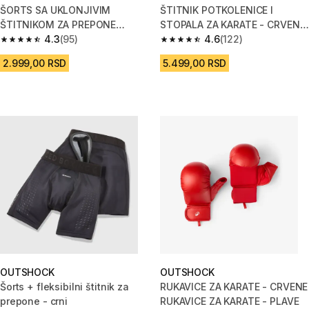
ŠORTS SA UKLONJIVIM
ŠTITNIK POTKOLENICE I
ŠTITNIKOM ZA PREPONE
STOPALA ZA KARATE - CRVENI
ŽENSKI 500
4.3
(95)
ŠTITNIK POTKOLENICE I
4.6
(122)
4.3 od 5 zvezdica from 95 Recenzije
4.6 od 5 zvezdica from 122 Rec
STOPALA
2.999,00 RSD
5.499,00 RSD
OUTSHOCK
OUTSHOCK
Šorts + fleksibilni štitnik za
RUKAVICE ZA KARATE - CRVENE
prepone - crni
RUKAVICE ZA KARATE - PLAVE