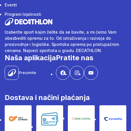
Eventi
Program lojalnosti
Izaberite sport kojim želite da se bavite, a mi ćemo Vam
obezbediti opremu za to. Od istraživanja i razvoja do
proizvodnje i logistike. Sportska oprema po pristupačnim
cenama. Najveći sportista u gradu. DECATHLON.
Naša aplikacija
Pratite nas
Preuzmite
Dostava i načini plaćanja
City Express
Bankovne kartice
Banka Intesa
Corvus