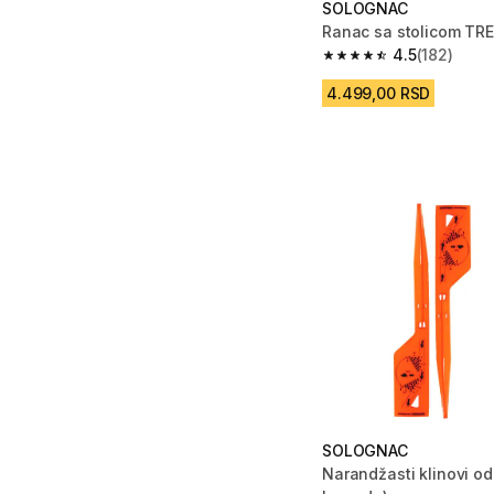
SOLOGNAC
Ranac sa stolicom TR
4.5
(182)
4.5 od 5 zvezdica from
4.499,00 RSD
SOLOGNAC
Narandžasti klinovi od