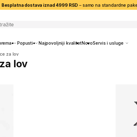
|
Besplatna dostava iznad 4999 RSD
– samo na standardne pake
search
oprema
Popusti
Najpovoljniji kvalitet
Novo
Servis i usluge
ce za lov
za lov