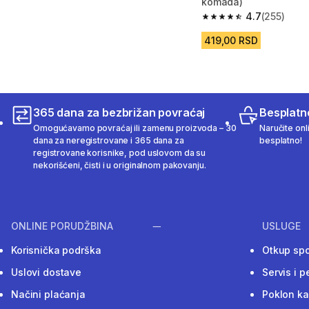
komada)
4.7
(255)
4.7 od 5 zvezdica fro
419,00 RSD
365 dana za bezbrižan povraćaj
Besplatn
Omogućavamo povraćaj ili zamenu proizvoda – 30
Naručite onl
dana za neregistrovane i 365 dana za
besplatno!
registrovane korisnike, pod uslovom da su
nekorišćeni, čisti i u originalnom pakovanju.
ONLINE PORUDŽBINA
USLUGE
Korisnička podrška
Otkup sp
Uslovi dostave
Servis i p
Načini plaćanja
Poklon ka