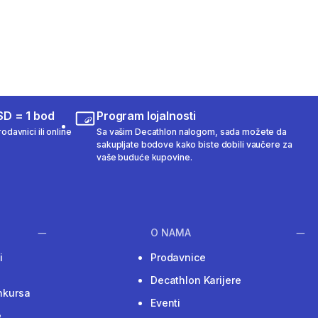
SD = 1 bod
Program lojalnosti
odavnici ili online
Sa vašim Decathlon nalogom, sada možete da
sakupljate bodove kako biste dobili vaučere za
vaše buduće kupovine.
O NAMA
i
Prodavnice
Decathlon Karijere
nkursa
Eventi
e