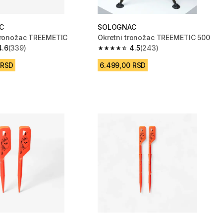
C
SOLOGNAC
tronožac TREEMETIC
Okretni tronožac TREEMETIC 500
4.6
(339)
4.5
(243)
zvezdica from 339 Recenzije
4.5 od 5 zvezdica from 243 Recenzi
 RSD
6.499,00 RSD