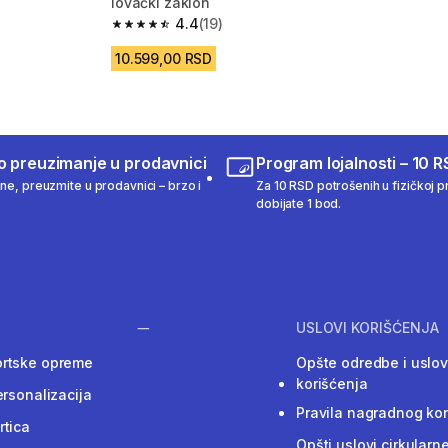
lovački zaklon
4.4
(19)
m 255 Recenzije
4.4 od 5 zvezdica from 19 Recenzije
10.599,00 RSD
o preuzimanje u prodavnici
Program lojalnosti – 10 R
ine, preuzmite u prodavnici – brzo i
Za 10 RSD potrošenih u fizičkoj pr
dobijate 1 bod.
USLOVI KORIŠĆENJA
ortske opreme
Opšte odredbe i uslov
korišćenja
ersonalizacija
Pravila nagradnog ko
rtica
Opšti uslovi cirkularn