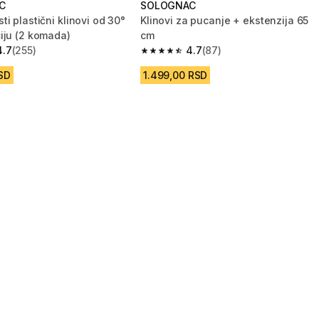
C
SOLOGNAC
i plastični klinovi od 30°
Klinovi za pucanje + ekstenzija 65
iju (2 komada)
cm
4.7
(255)
4.7
(87)
zvezdica from 255 Recenzije
4.7 od 5 zvezdica from 87 Recenzije
SD
1.499,00 RSD