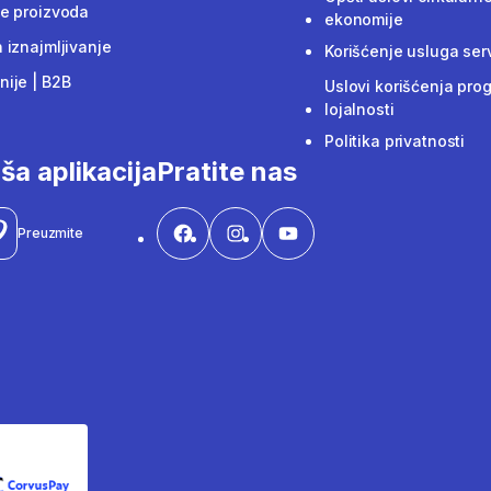
e proizvoda
ekonomije
 iznajmljivanje
Korišćenje usluga ser
ije | B2B
Uslovi korišćenja pro
lojalnosti
Politika privatnosti
ša aplikacija
Pratite nas
Preuzmite