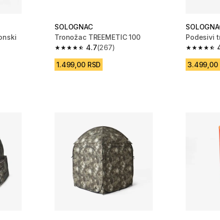
SOLOGNAC
SOLOGNA
onski
Tronožac TREEMETIC 100
Podesivi 
4.7
(267)
4.7 od 5 zvezdica from 267 Recenzije
4.6 od 5 
m 130 Recenzije
1.499,00 RSD
3.499,00