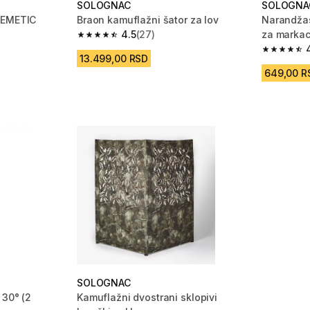
SOLOGNAC
SOLOGNA
EEMETIC
Braon kamuflažni šator za lov
Narandžast
4.5
(27)
za markac
 182 Recenzije
4.5 od 5 zvezdica from 27 Recenzije
4.7 od 5 
13.499,00 RSD
649,00 R
SOLOGNAC
 30° (2
Kamuflažni dvostrani sklopivi