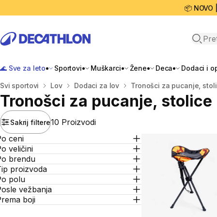
📦 NOVO 
Open 
🌊 Sve za leto
Sportovi
Muškarci
Žene
Deca
Dodaci i 
Početna stranica
Svi sportovi
Lov
Dodaci za lov
Tronošci za pucanje, stoli
Tronošci za pucanje, stolice 
10 Proizvodi
Sakrij filtere
Po ceni
o veličini
Po brendu
Tip proizvoda
Po polu
Posle vežbanja
Prema boji