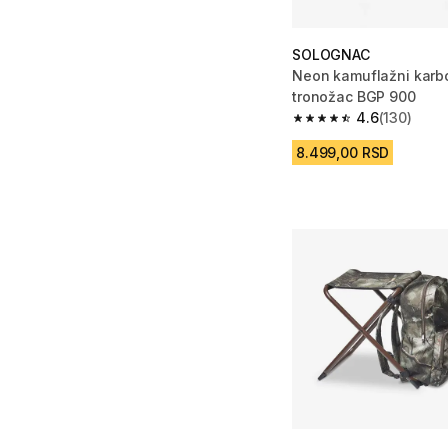
SOLOGNAC
Neon kamuflažni karb
tronožac BGP 900
4.6
(130)
4.6 od 5 zvezdica fro
8.499,00 RSD