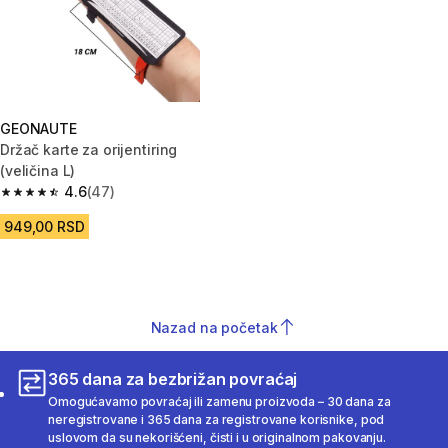
GEONAUTE
Držač karte za orijentiring
(veličina L)
4.6
(47)
4.6 od 5 zvezdica from 47 Recenzije
949,00 RSD
Nazad na početak
365 dana za bezbrižan povraćaj
Omogućavamo povraćaj ili zamenu proizvoda – 30 dana za
neregistrovane i 365 dana za registrovane korisnike, pod
uslovom da su nekorišćeni, čisti i u originalnom pakovanju.