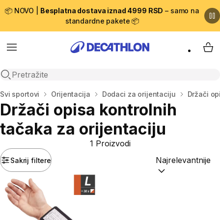
📦 NOVO |
Besplatna dostava iznad 4999 RSD
– samo na
standardne pakete 📦
Menu
My 
Open search
Početna stranica
Svi sportovi
Orijentacija
Dodaci za orijentaciju
Držači op
Držači opisa kontrolnih
tačaka za orijentaciju
1 Proizvodi
Sakrij filtere
Sortiraj po:
(option