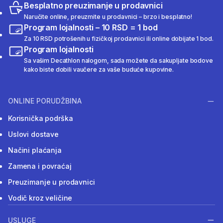
Besplatno preuzimanje u prodavnici
Naručite online, preuzmite u prodavnici – brzo i besplatno!
Program lojalnosti – 10 RSD = 1 bod
Za 10 RSD potrošenih u fizičkoj prodavnici ili online dobijate 1 bod.
Program lojalnosti
Sa vašim Decathlon nalogom, sada možete da sakupljate bodove
kako biste dobili vaučere za vaše buduće kupovine.
ONLINE PORUDŽBINA
Korisnička podrška
Uslovi dostave
Načini plaćanja
Zamena i povraćaj
Preuzimanje u prodavnici
Vodič kroz veličine
USLUGE