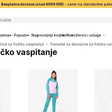
|
Besplatna dostava iznad 4999 RSD
– samo na standardne pake
search
oprema
Popusti
Najpovoljniji kvalitet
Novo
Servis i usluge
ice za fizičko vaspitanje
Trenerke za devojčice za fizičko va
ičko vaspitanje