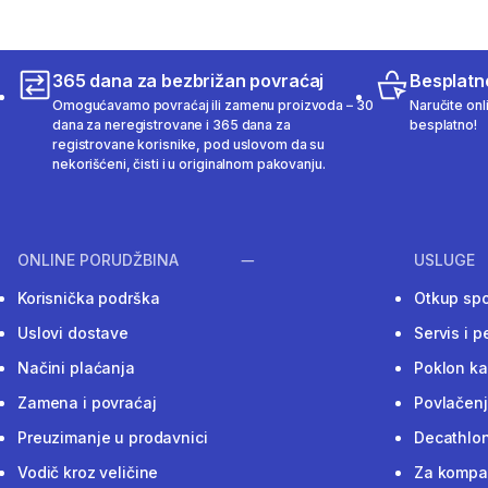
365 dana za bezbrižan povraćaj
Besplatn
Omogućavamo povraćaj ili zamenu proizvoda – 30
Naručite onl
dana za neregistrovane i 365 dana za
besplatno!
registrovane korisnike, pod uslovom da su
nekorišćeni, čisti i u originalnom pakovanju.
ONLINE PORUDŽBINA
USLUGE
Korisnička podrška
Otkup sp
Uslovi dostave
Servis i p
Načini plaćanja
Poklon ka
Zamena i povraćaj
Povlačenj
Preuzimanje u prodavnici
Decathlon
Vodič kroz veličine
Za kompan