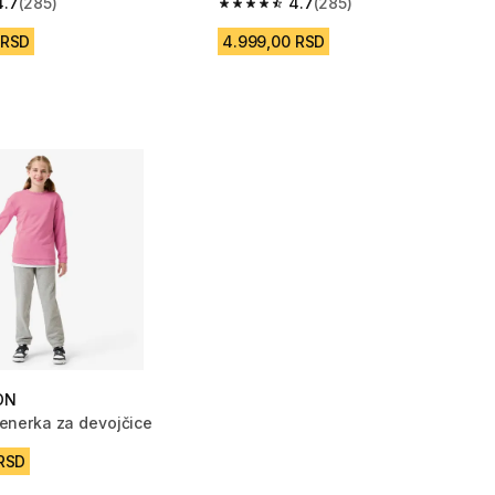
4.7
(285)
4.7
(285)
zvezdica from 285 Recenzije
4.7 od 5 zvezdica from 285 Recenzij
 RSD
4.999,00 RSD
ON
renerka za devojčice
 RSD