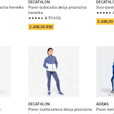
DECATHLON
DECATHL
račna trenerka
Plavo-ljubičasta dečja prozračna
Sivo-past
trenerka
m 1405 Recenzije
4.7 od 5 
4.7
(1405)
4.7 od 5 zvezdica from 1405 Recenzije
2.499,00
2.499,00 RSD
DECATHLON
ADIDAS
e
Plavo-svetlozelena dečja prozračna
Plavo-bel