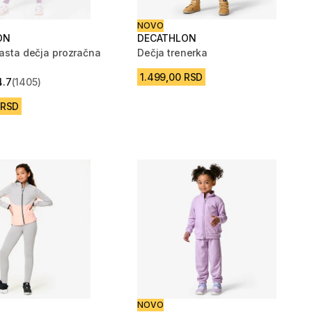
NOVO
ON
DECATHLON
časta dečja prozračna
Dečja trenerka
1.499,00 RSD
4.7
(1405)
zvezdica from 1405 Recenzije
 RSD
NOVO