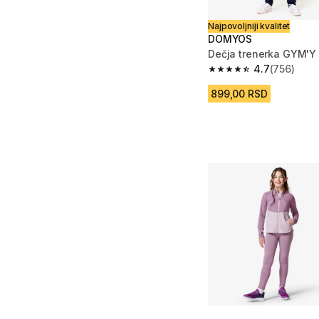
Najpovoljniji kvalitet
DOMYOS
Dečja trenerka GYM'Y
4.7
(756)
4.7 od 5 zvezdica fro
899,00 RSD