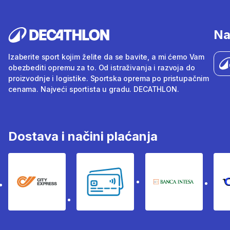
Na
Izaberite sport kojim želite da se bavite, a mi ćemo Vam
obezbediti opremu za to. Od istraživanja i razvoja do
proizvodnje i logistike. Sportska oprema po pristupačnim
cenama. Najveći sportista u gradu. DECATHLON.
Dostava i načini plaćanja
City Express
Bankovne kartice
Banka Intesa