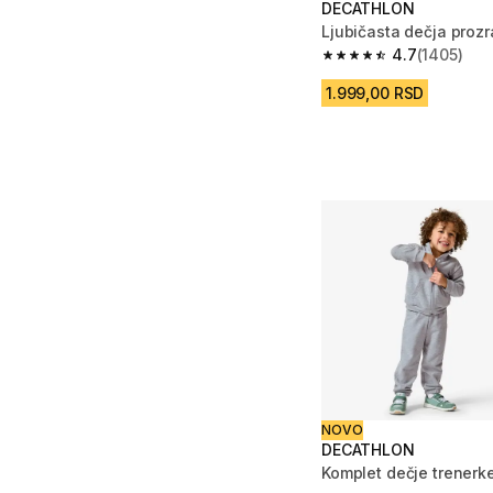
DECATHLON
Ljubičasta dečja proz
4.7
(1405)
4.7 od 5 zvezdica fro
1.999,00 RSD
NOVO
DECATHLON
Komplet dečje trenerk