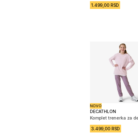
1.499,00 RSD
NOVO
DECATHLON
Komplet trenerka za d
3.499,00 RSD