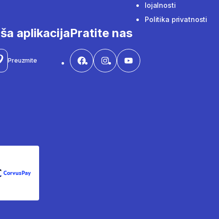
lojalnosti
Politika privatnosti
ša aplikacija
Pratite nas
Preuzmite
CorvusPay