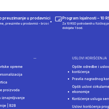
o preuzimanje u prodavnici
Program lojalnosti – 10 R
ine, preuzmite u prodavnici – brzo i
Za 10 RSD potrošenih u fizičkoj pr
dobijate 1 bod.
USLOVI KORIŠĆENJA
ortske opreme
Opšte odredbe i uslov
korišćenja
ersonalizacija
Pravila nagradnog ko
rtica
Opšti uslovi cirkularn
e proizvoda
ekonomije
 iznajmljivanje
Korišćenje usluga ser
ije | B2B
Uslovi korišćenja pro