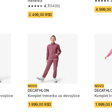
trenerka
4.7 od 5 
4.7
(1405)
4.7 od 5 zvezdica from 1405 Recenzije
4.999,00
2.499,00 RSD
NOVO
NOVO
DECATHLON
DECATHL
evojčice
Komplet trenerka za devojčice
Komplet t
1.999,00 RSD
1.999,00