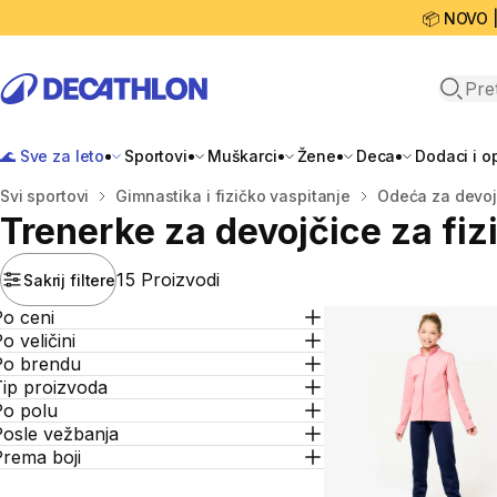
📦 NOVO 
Open 
🌊 Sve za leto
Sportovi
Muškarci
Žene
Deca
Dodaci i 
Početna stranica
Svi sportovi
Gimnastika i fizičko vaspitanje
Odeća za devojč
Trenerke za devojčice za fiz
15 Proizvodi
Sakrij filtere
Po ceni
o veličini
Po brendu
Tip proizvoda
Po polu
Posle vežbanja
Prema boji