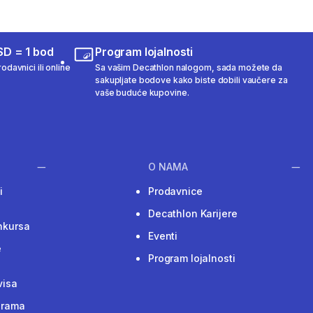
SD = 1 bod
Program lojalnosti
odavnici ili online
Sa vašim Decathlon nalogom, sada možete da
sakupljate bodove kako biste dobili vaučere za
vaše buduće kupovine.
O NAMA
i
Prodavnice
Decathlon Karijere
nkursa
Eventi
e
Program lojalnosti
visa
grama