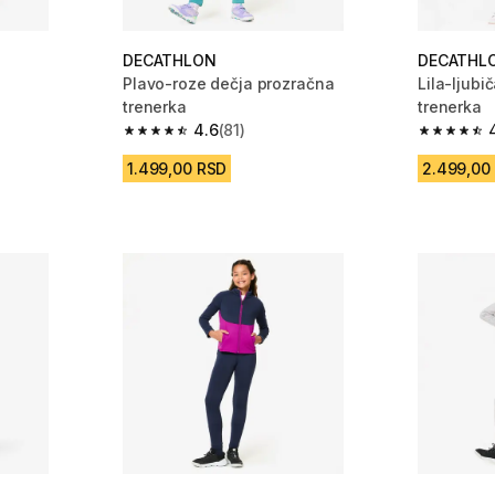
DECATHLON
DECATHL
Plavo-roze dečja prozračna
Lila-ljubi
trenerka
trenerka
m 756 Recenzije
4.6
(81)
4.6 od 5 zvezdica from 81 Recenzije
4.7 od 5 
1.499,00 RSD
2.499,00