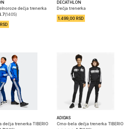
ON
DECATHLON
elnoroze dečja trenerka
Dečja trenerka
4.7
(1405)
zvezdica from 1405 Recenzije
1.499,00 RSD
 RSD
ADIDAS
a dečja trenerka TIBERIO
Crno-bela dečja trenerka TIBERIO