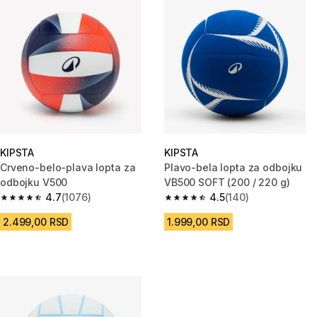
KIPSTA
KIPSTA
Crveno-belo-plava lopta za
Plavo-bela lopta za odbojku
odbojku V500
VB500 SOFT (200 / 220 g)
4.7
(1076)
4.5
(140)
4.7 od 5 zvezdica from 1076 Recenzije
4.5 od 5 zvezdica from 140 Rec
2.499,00 RSD
1.999,00 RSD