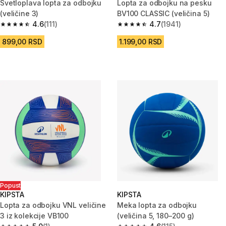
Svetloplava lopta za odbojku
Lopta za odbojku na pesku
(veličine 3)
BV100 CLASSIC (veličina 5)
4.6
(111)
4.7
(1941)
4.6 od 5 zvezdica from 111 Recenzije
4.7 od 5 zvezdica from 1941 Re
899,00 RSD
1.199,00 RSD
Popust
KIPSTA
KIPSTA
Lopta za odbojku VNL veličine
Meka lopta za odbojku
3 iz kolekcije VB100
(veličina 5, 180–200 g)