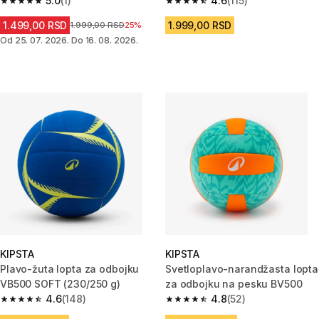
5.0
(1)
4.6
(115)
5.0 od 5 zvezdica from 1 Recenzije
4.6 od 5 zvezdica from 115 Rec
1.499,00 RSD
1.999,00 RSD
Cena pre sniženja
1.999,00 RSD
25%
Od 25. 07. 2026. Do 16. 08. 2026.
KIPSTA
KIPSTA
Plavo-žuta lopta za odbojku
Svetloplavo-narandžasta lopta
VB500 SOFT (230/250 g)
za odbojku na pesku BV500
4.6
(148)
4.8
(52)
4.6 od 5 zvezdica from 148 Recenzije
4.8 od 5 zvezdica from 52 Rece