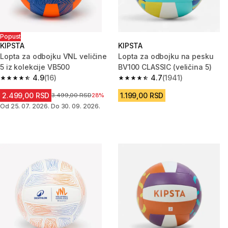
Popust
KIPSTA
KIPSTA
Lopta za odbojku VNL veličine
Lopta za odbojku na pesku
5 iz kolekcije VB500
BV100 CLASSIC (veličina 5)
4.9
(16)
4.7
(1941)
4.9 od 5 zvezdica from 16 Recenzije
4.7 od 5 zvezdica from 1941 Re
2.499,00 RSD
1.199,00 RSD
Cena pre sniženja
3.499,00 RSD
28%
Od 25. 07. 2026. Do 30. 09. 2026.