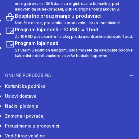
neregistrovane i 365 dana za registrovane korisnike, pod
uslovom da su nekorišćeni, čisti i u originalnom pakovanju.
Besplatno preuzimanje u prodavnici
Naručite online, preuzmite u prodavnici – brzo i besplatno!
Program lojalnosti – 10 RSD = 1 bod
Za 10 RSD potrošenih u fizičkoj prodavnici ili online dobijate 1 bod.
Program lojalnosti
Sa vašim Decathlon nalogom, sada možete da sakupljate bodove
kako biste dobili vaučere za vaše buduće kupovine.
ONLINE PORUDŽBINA
Korisnička podrška
Uslovi dostave
Načini plaćanja
Zamena i povraćaj
Preuzimanje u prodavnici
Vodič kroz veličine