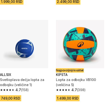
1.999,00 RSD
2.499,00 RSD
Najpovoljniji kvalitet
ALLSIX
KIPSTA
Svetloplava dečja lopta za
Lopta za odbojku VB100
odbojku (veličine 1)
(veličina 5)
4.7
(158)
4.7
(398)
4.7 od 5 zvezdica from 158 Recenzije
4.7 od 5 zvezdica from 398 Rec
749,00 RSD
1.499,00 RSD