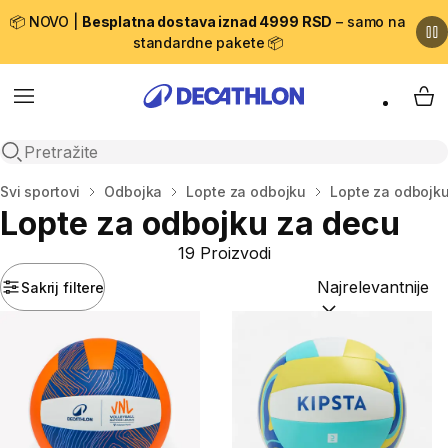
📦 NOVO |
Besplatna dostava iznad 4999 RSD
– samo na
standardne pakete 📦
Menu
My 
Open search
Početna stranica
Svi sportovi
Odbojka
Lopte za odbojku
Lopte za odbojk
Lopte za odbojku za decu
19 Proizvodi
Sakrij filtere
Sortiraj po:
(option