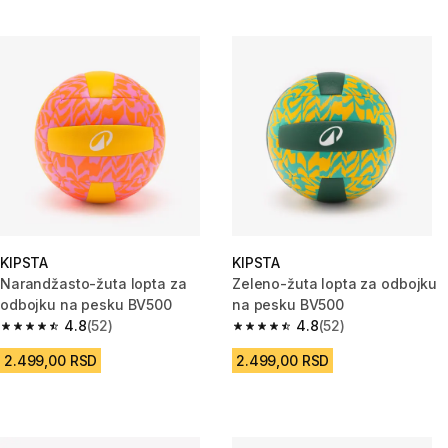
KIPSTA
KIPSTA
Narandžasto-žuta lopta za
Zeleno-žuta lopta za odbojku
odbojku na pesku BV500
na pesku BV500
4.8
(52)
4.8
(52)
4.8 od 5 zvezdica from 52 Recenzije
4.8 od 5 zvezdica from 52 Rece
2.499,00 RSD
2.499,00 RSD