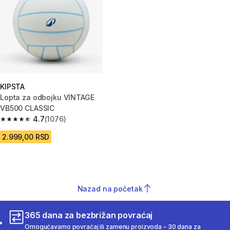
KIPSTA
Lopta za odbojku VINTAGE
VB500 CLASSIC
4.7
(1076)
4.7 od 5 zvezdica from 1076 Recenzije
2.999,00 RSD
Nazad na početak
365 dana za bezbrižan povraćaj
Omogućavamo povraćaj ili zamenu proizvoda – 30 dana za