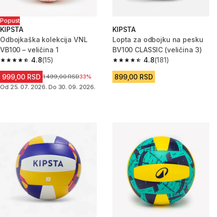
Popust
KIPSTA
KIPSTA
Odbojkaška kolekcija VNL
Lopta za odbojku na pesku
VB100 – veličina 1
BV100 CLASSIC (veličina 3)
4.8
(15)
4.8
(181)
4.8 od 5 zvezdica from 15 Recenzije
4.8 od 5 zvezdica from 181 Rec
999,00 RSD
899,00 RSD
Cena pre sniženja
1.499,00 RSD
33%
Od 25. 07. 2026. Do 30. 09. 2026.