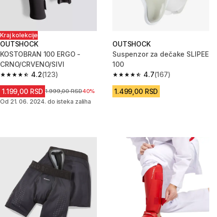
Kraj kolekcije
OUTSHOCK
OUTSHOCK
KOSTOBRAN 100 ERGO -
Suspenzor za dečake SLIPEE
CRNO/CRVENO/SIVI
100
4.2
(123)
4.7
(167)
4.2 od 5 zvezdica from 123 Recenzije
4.7 od 5 zvezdica from 167 Rec
1.199,00 RSD
1.499,00 RSD
Cena pre sniženja
1.999,00 RSD
40%
Od 21. 06. 2024. do isteka zaliha