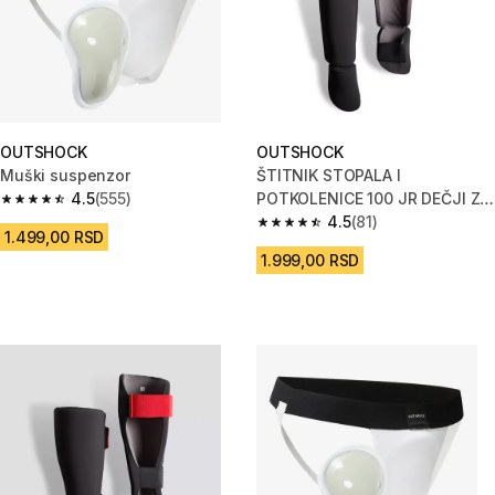
OUTSHOCK
OUTSHOCK
Muški suspenzor
ŠTITNIK STOPALA I
4.5
(555)
POTKOLENICE 100 JR DEČJI ZA
4.5 od 5 zvezdica from 555 Recenzije
KIK BOKS
4.5
(81)
4.5 od 5 zvezdica from 81 Rece
1.499,00 RSD
1.999,00 RSD