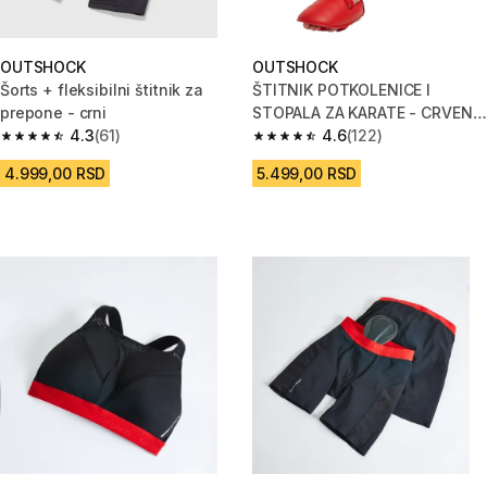
OUTSHOCK
OUTSHOCK
Šorts + fleksibilni štitnik za
ŠTITNIK POTKOLENICE I
prepone - crni
STOPALA ZA KARATE - CRVENI
4.3
(61)
ŠTITNIK POTKOLENICE I
4.6
(122)
4.3 od 5 zvezdica from 61 Recenzije
4.6 od 5 zvezdica from 122 Rec
STOPALA
4.999,00 RSD
5.499,00 RSD