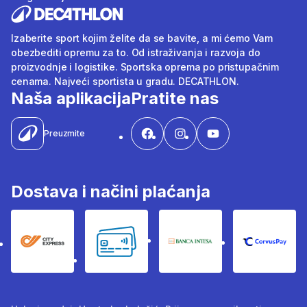
Izaberite sport kojim želite da se bavite, a mi ćemo Vam
obezbediti opremu za to. Od istraživanja i razvoja do
proizvodnje i logistike. Sportska oprema po pristupačnim
cenama. Najveći sportista u gradu. DECATHLON.
Naša aplikacija
Pratite nas
Preuzmite
Dostava i načini plaćanja
City Express
Bankovne kartice
Banka Intesa
Corvus