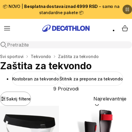
📦 NOVO |
Besplatna dostava iznad 4999 RSD
– samo na
standardne pakete 📦
Menu
My 
Open search
Početna stranica
Svi sportovi
Tekvondo
Zaštita za tekvondo
Zaštita za tekvondo
Kostobran za tekvondo
Štitnik za prepone za tekvondo
9 Proizvodi
Sakrij filtere
Sortiraj po:
(option