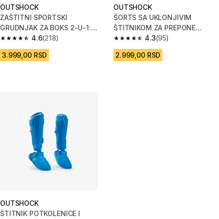
OUTSHOCK
OUTSHOCK
ZAŠTITNI SPORTSKI
ŠORTS SA UKLONJIVIM
GRUDNJAK ZA BOKS 2-U-1:
ŠTITNIKOM ZA PREPONE
Potpora i zaštita
4.6
(218)
ŽENSKI 500
4.3
(95)
4.6 od 5 zvezdica from 218 Recenzije
4.3 od 5 zvezdica from 95 Rece
3.999,00 RSD
2.999,00 RSD
OUTSHOCK
ŠTITNIK POTKOLENICE I