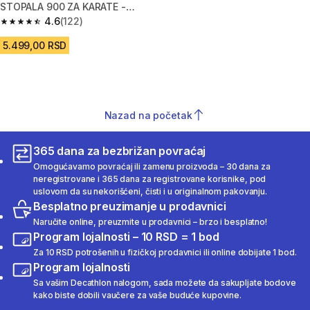
STOPALA 900 ZA KARATE -
PLAVI
4.6
(122)
4.6 od 5 zvezdica from 122 Recenzije
5.499,00 RSD
Nazad na početak
365 dana za bezbrižan povraćaj
Omogućavamo povraćaj ili zamenu proizvoda – 30 dana za
neregistrovane i 365 dana za registrovane korisnike, pod
uslovom da su nekorišćeni, čisti i u originalnom pakovanju.
Besplatno preuzimanje u prodavnici
Naručite online, preuzmite u prodavnici – brzo i besplatno!
Program lojalnosti – 10 RSD = 1 bod
Za 10 RSD potrošenih u fizičkoj prodavnici ili online dobijate 1 bod.
Program lojalnosti
Sa vašim Decathlon nalogom, sada možete da sakupljate bodove
kako biste dobili vaučere za vaše buduće kupovine.