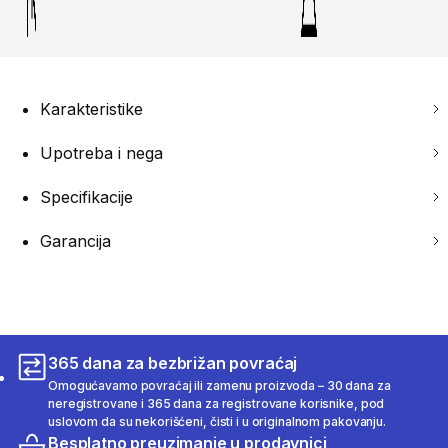
Karakteristike
Upotreba i nega
Specifikacije
Garancija
365 dana za bezbrižan povraćaj
Omogućavamo povraćaj ili zamenu proizvoda – 30 dana za
neregistrovane i 365 dana za registrovane korisnike, pod
uslovom da su nekorišćeni, čisti i u originalnom pakovanju.
Besplatno preuzimanje u prodavnici