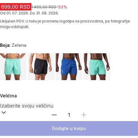
699,00 RSD
Cena pre sniženja
1.499,00 RSD
-53%
Od 01. 07. 2026. Do 31. 08. 2026.
Uključen PDV. U toku je promena logotipa na proizvodima, pa fotografije
mogu odstupati.
Boja:
Zelena
Choose a variant
Veličina
Izaberi količinu
Dodajte u korpu