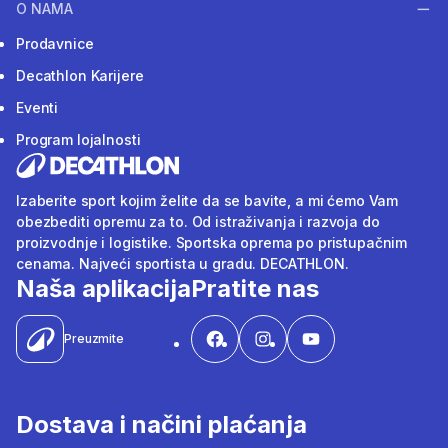
O NAMA
Prodavnice
Decathlon Karijere
Eventi
Program lojalnosti
Izaberite sport kojim želite da se bavite, a mi ćemo Vam
obezbediti opremu za to. Od istraživanja i razvoja do
proizvodnje i logistike. Sportska oprema po pristupačnim
cenama. Najveći sportista u gradu. DECATHLON.
Naša aplikacija
Pratite nas
Preuzmite
Dostava i načini plaćanja