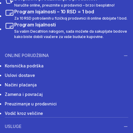
Naručite online, preuzmite u prodavnici – brzo i besplatno!
Program lojalnosti – 10 RSD = 1 bod
Za 10 RSD potrošenih u fizičkoj prodavnici ili online dobijate 1 bod.
Program lojalnosti
Sa vašim Decathlon nalogom, sada možete da sakupljate bodove
kako biste dobili vaučere za vaše buduće kupovine.
ONLINE PORUDŽBINA
Korisnička podrška
Uslovi dostave
Načini plaćanja
Zamena i povraćaj
Preuzimanje u prodavnici
Vodič kroz veličine
USLUGE