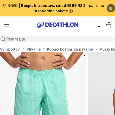
📦 NOVO |
Besplatna dostava iznad 4999 RSD
– samo na
standardne pakete 📦
Menu
My 
Open search
Početna stranica
Svi sportovi
Plivanje
Kupaći kostimi za plivanje
Muški ku