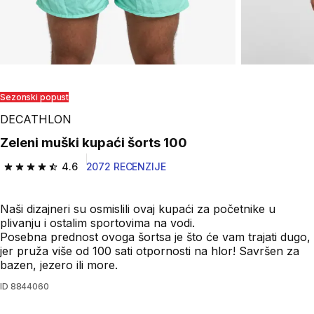
Sezonski popust
DECATHLON
Zeleni muški kupaći šorts 100
4.6
2072 RECENZIJE
4.6 od 5 zvezdica from 2072 Recenzije
Naši dizajneri su osmislili ovaj kupaći za početnike u
plivanju i ostalim sportovima na vodi.
Posebna prednost ovoga šortsa je što će vam trajati dugo,
jer pruža više od 100 sati otpornosti na hlor! Savršen za
bazen, jezero ili more.
ID
8844060