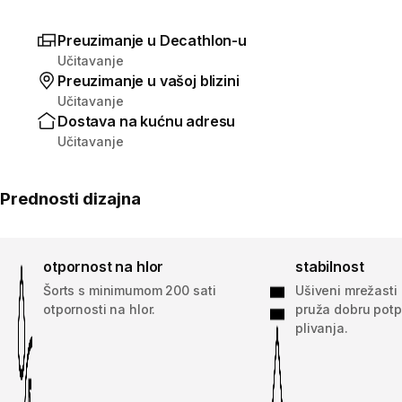
Preuzimanje u Decathlon-u
Učitavanje
Preuzimanje u vašoj blizini
Učitavanje
Dostava na kućnu adresu
Učitavanje
Prednosti dizajna
otpornost na hlor
stabilnost
Šorts s minimumom 200 sati
Ušiveni mrežasti
otpornosti na hlor.
pruža dobru pot
plivanja.